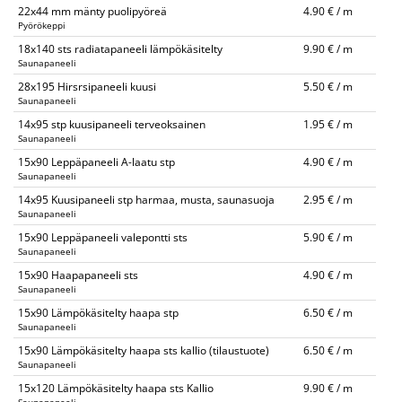
22x44 mm mänty puolipyöreä
4.90 € / m
Pyörökeppi
18x140 sts radiatapaneeli lämpökäsitelty
9.90 € / m
Saunapaneeli
28x195 Hirsrsipaneeli kuusi
5.50 € / m
Saunapaneeli
14x95 stp kuusipaneeli terveoksainen
1.95 € / m
Saunapaneeli
15x90 Leppäpaneeli A-laatu stp
4.90 € / m
Saunapaneeli
14x95 Kuusipaneeli stp harmaa, musta, saunasuoja
2.95 € / m
Saunapaneeli
15x90 Leppäpaneeli valepontti sts
5.90 € / m
Saunapaneeli
15x90 Haapapaneeli sts
4.90 € / m
Saunapaneeli
15x90 Lämpökäsitelty haapa stp
6.50 € / m
Saunapaneeli
15x90 Lämpökäsitelty haapa sts kallio (tilaustuote)
6.50 € / m
Saunapaneeli
15x120 Lämpökäsitelty haapa sts Kallio
9.90 € / m