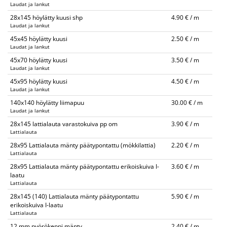
Laudat ja lankut
28x145 höylätty kuusi shp
4.90 € / m
Laudat ja lankut
45x45 höylätty kuusi
2.50 € / m
Laudat ja lankut
45x70 höylätty kuusi
3.50 € / m
Laudat ja lankut
45x95 höylätty kuusi
4.50 € / m
Laudat ja lankut
140x140 höylätty liimapuu
30.00 € / m
Laudat ja lankut
28x145 lattialauta varastokuiva pp om
3.90 € / m
Lattialauta
28x95 Lattialauta mänty päätypontattu (mökkilattia)
2.20 € / m
Lattialauta
28x95 Lattialauta mänty päätypontattu erikoiskuiva I-
3.60 € / m
laatu
Lattialauta
28x145 (140) Lattialauta mänty päätypontattu
5.90 € / m
erikoiskuiva I-laatu
Lattialauta
12 mm pyörökeppi mänty
2.40 € / m