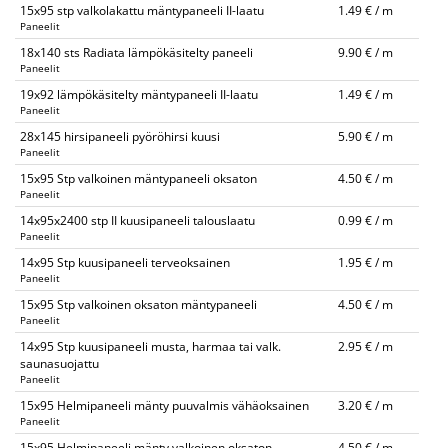
15x95 stp valkolakattu mäntypaneeli II-laatu
1.49 € / m
Paneelit
18x140 sts Radiata lämpökäsitelty paneeli
9.90 € / m
Paneelit
19x92 lämpökäsitelty mäntypaneeli II-laatu
1.49 € / m
Paneelit
28x145 hirsipaneeli pyöröhirsi kuusi
5.90 € / m
Paneelit
15x95 Stp valkoinen mäntypaneeli oksaton
4.50 € / m
Paneelit
14x95x2400 stp II kuusipaneeli talouslaatu
0.99 € / m
Paneelit
14x95 Stp kuusipaneeli terveoksainen
1.95 € / m
Paneelit
15x95 Stp valkoinen oksaton mäntypaneeli
4.50 € / m
Paneelit
14x95 Stp kuusipaneeli musta, harmaa tai valk.
2.95 € / m
saunasuojattu
Paneelit
15x95 Helmipaneeli mänty puuvalmis vähäoksainen
3.20 € / m
Paneelit
15x95 Helmipaneeli mänty valkoinen oksaton
4.50 € / m