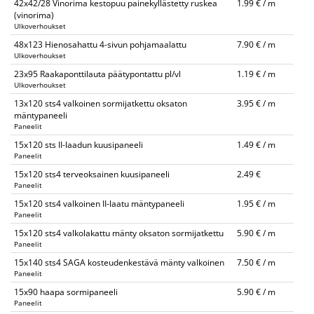
42x42/28 Vinorima kestopuu painekyllästetty ruskea
1.99 € / m
(vinorima)
Ulkoverhoukset
48x123 Hienosahattu 4-sivun pohjamaalattu
7.90 € / m
Ulkoverhoukset
23x95 Raakaponttilauta päätypontattu pl/vl
1.19 € / m
Ulkoverhoukset
13x120 sts4 valkoinen sormijatkettu oksaton
3.95 € / m
mäntypaneeli
Paneelit
15x120 sts II-laadun kuusipaneeli
1.49 € / m
Paneelit
15x120 sts4 terveoksainen kuusipaneeli
2.49 €
Paneelit
15x120 sts4 valkoinen II-laatu mäntypaneeli
1.95 € / m
Paneelit
15x120 sts4 valkolakattu mänty oksaton sormijatkettu
5.90 € / m
Paneelit
15x140 sts4 SAGA kosteudenkestävä mänty valkoinen
7.50 € / m
Paneelit
15x90 haapa sormipaneeli
5.90 € / m
Paneelit