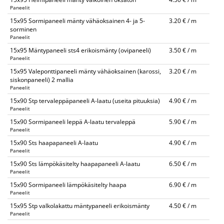
Paneelit
15x95 Sormipaneeli mänty vähäoksainen 4- ja 5-
3.20 € / m
sorminen
Paneelit
15x95 Mäntypaneeli sts4 erikoismänty (ovipaneeli)
3.50 € / m
Paneelit
15x95 Valeponttipaneeli mänty vähäoksainen (karossi,
3.20 € / m
siskonpaneeli) 2 mallia
Paneelit
15x90 Stp tervaleppäpaneeli A-laatu (useita pituuksia)
4.90 € / m
Paneelit
15x90 Sormipaneeli leppä A-laatu tervaleppä
5.90 € / m
Paneelit
15x90 Sts haapapaneeli A-laatu
4.90 € / m
Paneelit
15x90 Sts lämpökäsitelty haapapaneeli A-laatu
6.50 € / m
Paneelit
15x90 Sormipaneeli lämpökäsitelty haapa
6.90 € / m
Paneelit
15x95 Stp valkolakattu mäntypaneeli erikoismänty
4.50 € / m
Paneelit