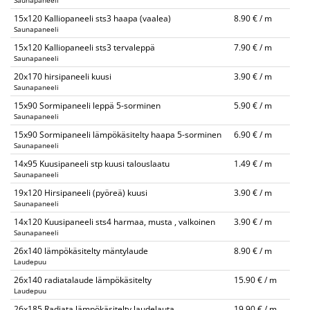
Saunapaneeli
15x120 Kalliopaneeli sts3 haapa (vaalea)
8.90 € / m
Saunapaneeli
15x120 Kalliopaneeli sts3 tervaleppä
7.90 € / m
Saunapaneeli
20x170 hirsipaneeli kuusi
3.90 € / m
Saunapaneeli
15x90 Sormipaneeli leppä 5-sorminen
5.90 € / m
Saunapaneeli
15x90 Sormipaneeli lämpökäsitelty haapa 5-sorminen
6.90 € / m
Saunapaneeli
14x95 Kuusipaneeli stp kuusi talouslaatu
1.49 € / m
Saunapaneeli
19x120 Hirsipaneeli (pyöreä) kuusi
3.90 € / m
Saunapaneeli
14x120 Kuusipaneeli sts4 harmaa, musta , valkoinen
3.90 € / m
Saunapaneeli
26x140 lämpökäsitelty mäntylaude
8.90 € / m
Laudepuu
26x140 radiatalaude lämpökäsitelty
15.90 € / m
Laudepuu
26x185 Radiata lämpökäsitelty laudelauta
19.90 € / m