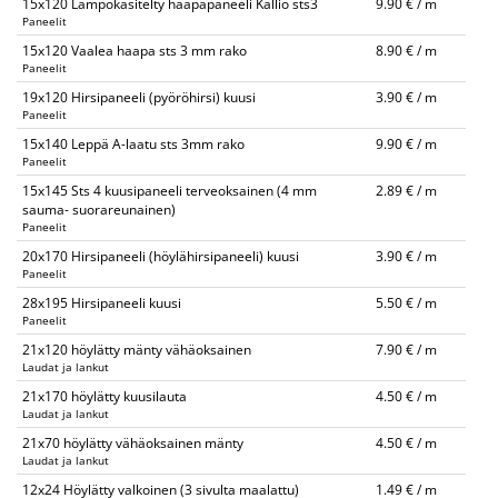
15x120 Lämpökäsitelty haapapaneeli Kallio sts3
9.90 € / m
Paneelit
15x120 Vaalea haapa sts 3 mm rako
8.90 € / m
Paneelit
19x120 Hirsipaneeli (pyöröhirsi) kuusi
3.90 € / m
Paneelit
15x140 Leppä A-laatu sts 3mm rako
9.90 € / m
Paneelit
15x145 Sts 4 kuusipaneeli terveoksainen (4 mm
2.89 € / m
sauma- suorareunainen)
Paneelit
20x170 Hirsipaneeli (höylähirsipaneeli) kuusi
3.90 € / m
Paneelit
28x195 Hirsipaneeli kuusi
5.50 € / m
Paneelit
21x120 höylätty mänty vähäoksainen
7.90 € / m
Laudat ja lankut
21x170 höylätty kuusilauta
4.50 € / m
Laudat ja lankut
21x70 höylätty vähäoksainen mänty
4.50 € / m
Laudat ja lankut
12x24 Höylätty valkoinen (3 sivulta maalattu)
1.49 € / m