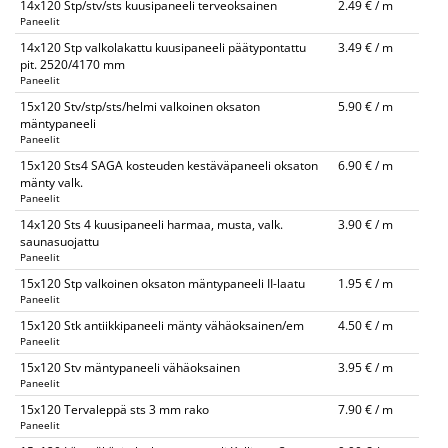
14x120 Stp/stv/sts kuusipaneeli terveoksainen
2.49 € / m
Paneelit
14x120 Stp valkolakattu kuusipaneeli päätypontattu
3.49 € / m
pit. 2520/4170 mm
Paneelit
15x120 Stv/stp/sts/helmi valkoinen oksaton
5.90 € / m
mäntypaneeli
Paneelit
15x120 Sts4 SAGA kosteuden kestäväpaneeli oksaton
6.90 € / m
mänty valk.
Paneelit
14x120 Sts 4 kuusipaneeli harmaa, musta, valk.
3.90 € / m
saunasuojattu
Paneelit
15x120 Stp valkoinen oksaton mäntypaneeli II-laatu
1.95 € / m
Paneelit
15x120 Stk antiikkipaneeli mänty vähäoksainen/em
4.50 € / m
Paneelit
15x120 Stv mäntypaneeli vähäoksainen
3.95 € / m
Paneelit
15x120 Tervaleppä sts 3 mm rako
7.90 € / m
Paneelit