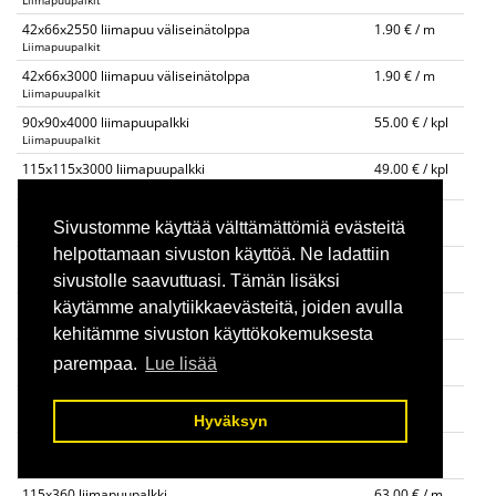
Liimapuupalkit
42x66x2550 liimapuu väliseinätolppa
1.90 € / m
Liimapuupalkit
42x66x3000 liimapuu väliseinätolppa
1.90 € / m
Liimapuupalkit
90x90x4000 liimapuupalkki
55.00 € / kpl
Liimapuupalkit
115x115x3000 liimapuupalkki
49.00 € / kpl
Liimapuupalkit
140x140 liimapuupalkki
30.00 € / m
Sivustomme käyttää välttämättömiä evästeitä
Liimapuupalkit
helpottamaan sivuston käyttöä. Ne ladattiin
90x225 liimapuupalkki 4m,6m
32.00 € / m
Liimapuupalkit
sivustolle saavuttuasi. Tämän lisäksi
käytämme analytiikkaevästeitä, joiden avulla
90x270 liimapuupalkki 4m, 6m
40.00 € / m
Liimapuupalkit
kehitämme sivuston käyttökokemuksesta
115x225 liimapuupalkki 4m, 6m
40.00 € / m
parempaa.
Lue lisää
Liimapuupalkit
115x270 liimapuupalkki 4m, 6m
48.00 € / m
Liimapuupalkit
Hyväksyn
115x315 liimapuupalkki
56.00 € / m
Liimapuupalkit
115x360 liimapuupalkki
63.00 € / m