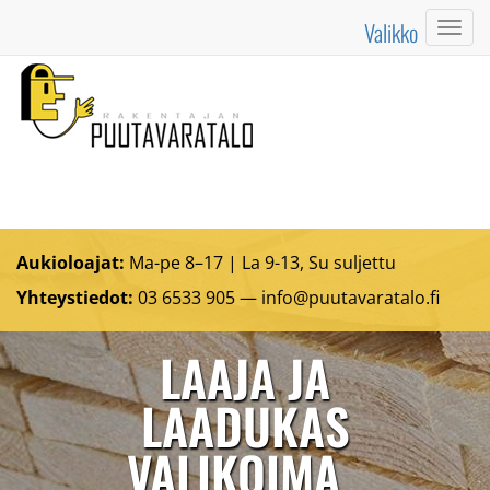
Valikko
Valik
Aukioloajat:
Ma-pe 8–17 | La 9-13, Su suljettu
Yhteystiedot:
03 6533 905 —
info@puutavaratalo.
fi
LAAJA JA
LAADUKAS
VALIKOIMA