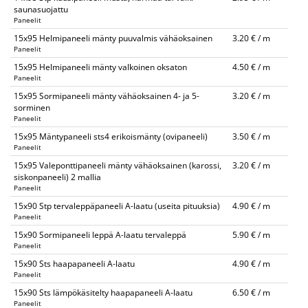
saunasuojattu
Paneelit
15x95 Helmipaneeli mänty puuvalmis vähäoksainen
3.20 € / m
Paneelit
15x95 Helmipaneeli mänty valkoinen oksaton
4.50 € / m
Paneelit
15x95 Sormipaneeli mänty vähäoksainen 4- ja 5-
3.20 € / m
sorminen
Paneelit
15x95 Mäntypaneeli sts4 erikoismänty (ovipaneeli)
3.50 € / m
Paneelit
15x95 Valeponttipaneeli mänty vähäoksainen (karossi,
3.20 € / m
siskonpaneeli) 2 mallia
Paneelit
15x90 Stp tervaleppäpaneeli A-laatu (useita pituuksia)
4.90 € / m
Paneelit
15x90 Sormipaneeli leppä A-laatu tervaleppä
5.90 € / m
Paneelit
15x90 Sts haapapaneeli A-laatu
4.90 € / m
Paneelit
15x90 Sts lämpökäsitelty haapapaneeli A-laatu
6.50 € / m
Paneelit