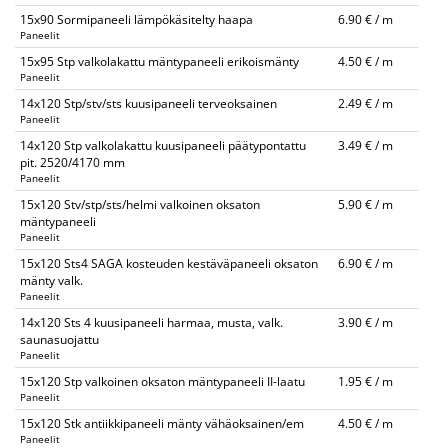
15x90 Sormipaneeli lämpökäsitelty haapa
6.90 € / m
Paneelit
15x95 Stp valkolakattu mäntypaneeli erikoismänty
4.50 € / m
Paneelit
14x120 Stp/stv/sts kuusipaneeli terveoksainen
2.49 € / m
Paneelit
14x120 Stp valkolakattu kuusipaneeli päätypontattu
3.49 € / m
pit. 2520/4170 mm
Paneelit
15x120 Stv/stp/sts/helmi valkoinen oksaton
5.90 € / m
mäntypaneeli
Paneelit
15x120 Sts4 SAGA kosteuden kestäväpaneeli oksaton
6.90 € / m
mänty valk.
Paneelit
14x120 Sts 4 kuusipaneeli harmaa, musta, valk.
3.90 € / m
saunasuojattu
Paneelit
15x120 Stp valkoinen oksaton mäntypaneeli II-laatu
1.95 € / m
Paneelit
15x120 Stk antiikkipaneeli mänty vähäoksainen/em
4.50 € / m
Paneelit