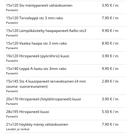
15x120 Stv mäntypaneeli vähäoksainen
3.95 € / m
Paneelit
15x120 Tervaleppä sts 3 mm rako
7.90 € / m
Paneelit
15x120 Lämpökäsitelty haapapaneeli Kallio sts3
9.90 € / m
Paneelit
15x120 Vaalea haapa sts 3 mm rako
8.90 € / m
Paneelit
19x120 Hirsipaneeli (pyöröhirsi) kuusi
3.90 € / m
Paneelit
15x140 Leppä A-laatu sts 3mm rako
9.90 € / m
Paneelit
15x145 Sts 4 kuusipaneeli terveoksainen (4 mm
2.89 € / m
sauma- suorareunainen)
Paneelit
20x170 Hirsipaneeli (höylähirsipaneeli) kuusi
3.90 € / m
Paneelit
28x195 Hirsipaneeli kuusi
5.50 € / m
Paneelit
21x120 höylätty mänty vähäoksainen
7.90 € / m
Laudat ja lankut