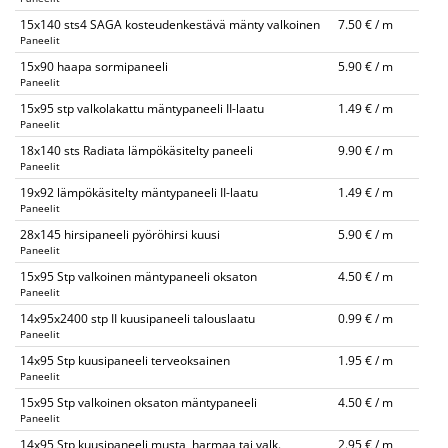
15x140 sts4 SAGA kosteudenkestävä mänty valkoinen
7.50 € / m
Paneelit
15x90 haapa sormipaneeli
5.90 € / m
Paneelit
15x95 stp valkolakattu mäntypaneeli II-laatu
1.49 € / m
Paneelit
18x140 sts Radiata lämpökäsitelty paneeli
9.90 € / m
Paneelit
19x92 lämpökäsitelty mäntypaneeli II-laatu
1.49 € / m
Paneelit
28x145 hirsipaneeli pyöröhirsi kuusi
5.90 € / m
Paneelit
15x95 Stp valkoinen mäntypaneeli oksaton
4.50 € / m
Paneelit
14x95x2400 stp II kuusipaneeli talouslaatu
0.99 € / m
Paneelit
14x95 Stp kuusipaneeli terveoksainen
1.95 € / m
Paneelit
15x95 Stp valkoinen oksaton mäntypaneeli
4.50 € / m
Paneelit
14x95 Stp kuusipaneeli musta, harmaa tai valk.
2.95 € / m