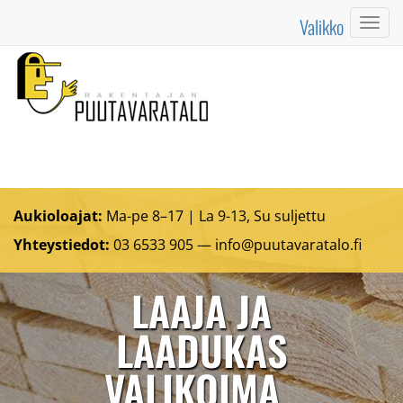
Valikko
Valik
Aukioloajat:
Ma-pe 8–17 | La 9-13, Su suljettu
Yhteystiedot:
03 6533 905 —
info@puutavaratalo.
fi
LAAJA JA
LAADUKAS
VALIKOIMA