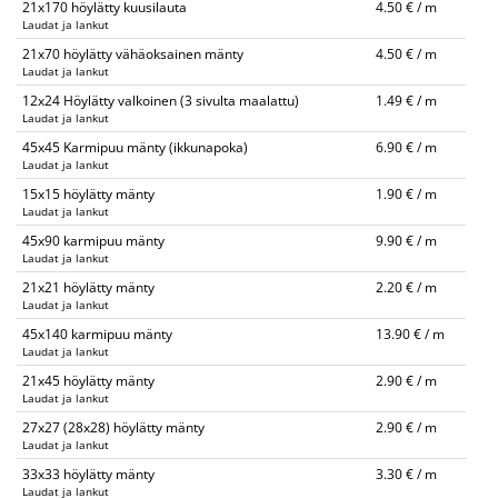
21x170 höylätty kuusilauta
4.50 € / m
Laudat ja lankut
21x70 höylätty vähäoksainen mänty
4.50 € / m
Laudat ja lankut
12x24 Höylätty valkoinen (3 sivulta maalattu)
1.49 € / m
Laudat ja lankut
45x45 Karmipuu mänty (ikkunapoka)
6.90 € / m
Laudat ja lankut
15x15 höylätty mänty
1.90 € / m
Laudat ja lankut
45x90 karmipuu mänty
9.90 € / m
Laudat ja lankut
21x21 höylätty mänty
2.20 € / m
Laudat ja lankut
45x140 karmipuu mänty
13.90 € / m
Laudat ja lankut
21x45 höylätty mänty
2.90 € / m
Laudat ja lankut
27x27 (28x28) höylätty mänty
2.90 € / m
Laudat ja lankut
33x33 höylätty mänty
3.30 € / m
Laudat ja lankut