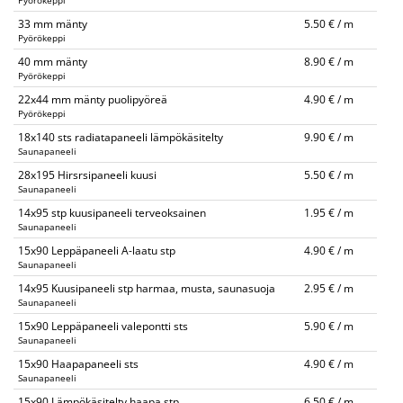
Pyörökeppi
33 mm mänty
5.50 € / m
Pyörökeppi
40 mm mänty
8.90 € / m
Pyörökeppi
22x44 mm mänty puolipyöreä
4.90 € / m
Pyörökeppi
18x140 sts radiatapaneeli lämpökäsitelty
9.90 € / m
Saunapaneeli
28x195 Hirsrsipaneeli kuusi
5.50 € / m
Saunapaneeli
14x95 stp kuusipaneeli terveoksainen
1.95 € / m
Saunapaneeli
15x90 Leppäpaneeli A-laatu stp
4.90 € / m
Saunapaneeli
14x95 Kuusipaneeli stp harmaa, musta, saunasuoja
2.95 € / m
Saunapaneeli
15x90 Leppäpaneeli valepontti sts
5.90 € / m
Saunapaneeli
15x90 Haapapaneeli sts
4.90 € / m
Saunapaneeli
15x90 Lämpökäsitelty haapa stp
6.50 € / m