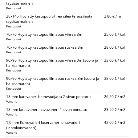
täysisärmäinen
Kestopuut
28x145 Höylätty kestopuu vihreä sileä terassilauta
2.80 € / m
täysisärmäinen
Kestopuut
70x70 Höylätty kestopuu liimapuu vihreä 3m
25.00 € / kpl
Kestopuut
70x70 Höylätty kestopuu liimapuu ruskea 3m
28.00 € / kpl
Kestopuut
90x90 Höylätty kestopuu liimapuu vihreä 3m (suora ja
33.00 € / kpl
halkeamaton)
Kestopuut
90x90 Höylätty kestopuu liimapuu ruskea 3m (suora ja
38.00 € / kpl
halkeamaton)
Kestopuut
18 mm katevaneri homesuojattu 2-sivun pontattu
26.50 € / m2
Vanerit
18 mm lattiavaneri havuvaneri 4-sivun pontattu
23.50 € / m2
Vanerit
1,0 mm Koivuvaneri laservaneri ohutvaneri
42.00 € / m2
(lentokonevaneri)
Vanerit