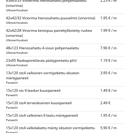
45x45/35 Viisterima hienosahattu pohjamaalattu
2.25 € / m
(vinorima)
Ulkoverhoukset
42x42/32 Vinorima hienosahattu puuvalmis (vinorima)
1.95 € / m
Ulkoverhoukset
42x42/28 Vinorima kestopuu painekyllästetty ruskea
1.99 € / m
(vinorima)
Ulkoverhoukset
48x123 Hienosahattu 4-sivun pohjamaalattu
7.90 € / m
Ulkoverhoukset
23x95 Raakaponttilauta päätypontattu pl/vl
1.19 € / m
Ulkoverhoukset
13x120 sts4 valkoinen sormijatkettu oksaton
3.95 € / m
mäntypaneeli
Paneelit
15x120 sts II-laadun kuusipaneeli
1.49 € / m
Paneelit
15x120 sts4 terveoksainen kuusipaneeli
2.49 €
Paneelit
15x120 sts4 valkoinen II-laatu mäntypaneeli
1.95 € / m
Paneelit
15x120 sts4 valkolakattu mänty oksaton sormijatkettu
5.90 € / m
Paneelit