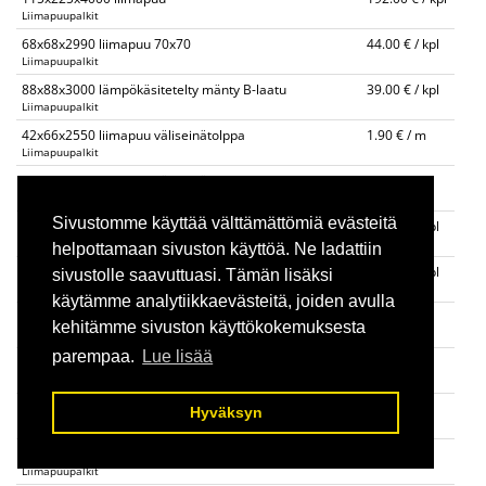
Liimapuupalkit
68x68x2990 liimapuu 70x70
44.00 € / kpl
Liimapuupalkit
88x88x3000 lämpökäsitetelty mänty B-laatu
39.00 € / kpl
Liimapuupalkit
42x66x2550 liimapuu väliseinätolppa
1.90 € / m
Liimapuupalkit
42x66x3000 liimapuu väliseinätolppa
1.90 € / m
Liimapuupalkit
Sivustomme käyttää välttämättömiä evästeitä
90x90x4000 liimapuupalkki
55.00 € / kpl
Liimapuupalkit
helpottamaan sivuston käyttöä. Ne ladattiin
115x115x3000 liimapuupalkki
49.00 € / kpl
sivustolle saavuttuasi. Tämän lisäksi
Liimapuupalkit
käytämme analytiikkaevästeitä, joiden avulla
140x140 liimapuupalkki
30.00 € / m
kehitämme sivuston käyttökokemuksesta
Liimapuupalkit
parempaa.
Lue lisää
90x225 liimapuupalkki 4m,6m
32.00 € / m
Liimapuupalkit
90x270 liimapuupalkki 4m, 6m
40.00 € / m
Hyväksyn
Liimapuupalkit
115x225 liimapuupalkki 4m, 6m
40.00 € / m
Liimapuupalkit