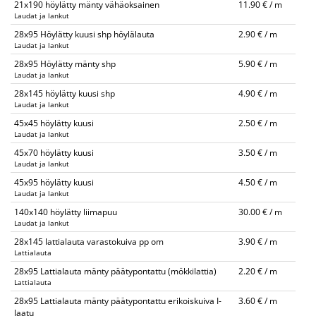
21x190 höylätty mänty vähäoksainen
11.90 € / m
Laudat ja lankut
28x95 Höylätty kuusi shp höylälauta
2.90 € / m
Laudat ja lankut
28x95 Höylätty mänty shp
5.90 € / m
Laudat ja lankut
28x145 höylätty kuusi shp
4.90 € / m
Laudat ja lankut
45x45 höylätty kuusi
2.50 € / m
Laudat ja lankut
45x70 höylätty kuusi
3.50 € / m
Laudat ja lankut
45x95 höylätty kuusi
4.50 € / m
Laudat ja lankut
140x140 höylätty liimapuu
30.00 € / m
Laudat ja lankut
28x145 lattialauta varastokuiva pp om
3.90 € / m
Lattialauta
28x95 Lattialauta mänty päätypontattu (mökkilattia)
2.20 € / m
Lattialauta
28x95 Lattialauta mänty päätypontattu erikoiskuiva I-
3.60 € / m
laatu