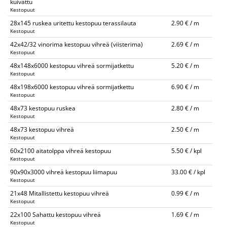
kuivattu
Kestopuut
28x145 ruskea uritettu kestopuu terassilauta
2.90 € / m
Kestopuut
42x42/32 vinorima kestopuu vihreä (viisterima)
2.69 € / m
Kestopuut
48x148x6000 kestopuu vihreä sormijatkettu
5.20 € / m
Kestopuut
48x198x6000 kestopuu vihreä sormijatkettu
6.90 € / m
Kestopuut
48x73 kestopuu ruskea
2.80 € / m
Kestopuut
48x73 kestopuu vihreä
2.50 € / m
Kestopuut
60x2100 aitatolppa vihreä kestopuu
5.50 € / kpl
Kestopuut
90x90x3000 vihreä kestopuu liimapuu
33.00 € / kpl
Kestopuut
21x48 Mitallistettu kestopuu vihreä
0.99 € / m
Kestopuut
22x100 Sahattu kestopuu vihreä
1.69 € / m
Kestopuut