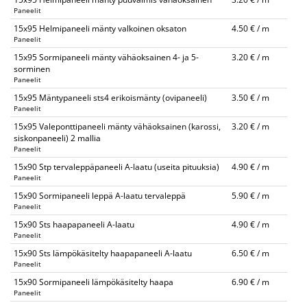
Paneelit
15x95 Helmipaneeli mänty valkoinen oksaton
4.50 € / m
Paneelit
15x95 Sormipaneeli mänty vähäoksainen 4- ja 5-
3.20 € / m
sorminen
Paneelit
15x95 Mäntypaneeli sts4 erikoismänty (ovipaneeli)
3.50 € / m
Paneelit
15x95 Valeponttipaneeli mänty vähäoksainen (karossi,
3.20 € / m
siskonpaneeli) 2 mallia
Paneelit
15x90 Stp tervaleppäpaneeli A-laatu (useita pituuksia)
4.90 € / m
Paneelit
15x90 Sormipaneeli leppä A-laatu tervaleppä
5.90 € / m
Paneelit
15x90 Sts haapapaneeli A-laatu
4.90 € / m
Paneelit
15x90 Sts lämpökäsitelty haapapaneeli A-laatu
6.50 € / m
Paneelit
15x90 Sormipaneeli lämpökäsitelty haapa
6.90 € / m
Paneelit