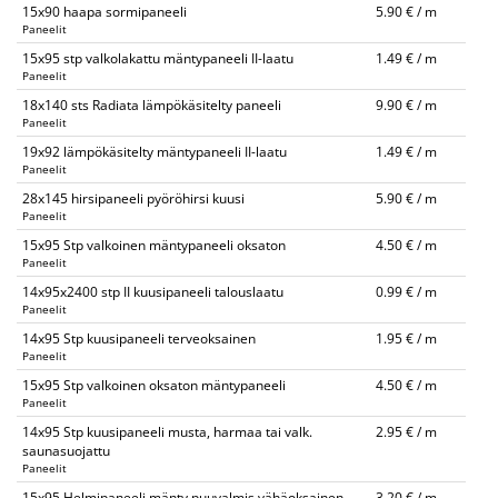
15x90 haapa sormipaneeli
5.90 € / m
Paneelit
15x95 stp valkolakattu mäntypaneeli II-laatu
1.49 € / m
Paneelit
18x140 sts Radiata lämpökäsitelty paneeli
9.90 € / m
Paneelit
19x92 lämpökäsitelty mäntypaneeli II-laatu
1.49 € / m
Paneelit
28x145 hirsipaneeli pyöröhirsi kuusi
5.90 € / m
Paneelit
15x95 Stp valkoinen mäntypaneeli oksaton
4.50 € / m
Paneelit
14x95x2400 stp II kuusipaneeli talouslaatu
0.99 € / m
Paneelit
14x95 Stp kuusipaneeli terveoksainen
1.95 € / m
Paneelit
15x95 Stp valkoinen oksaton mäntypaneeli
4.50 € / m
Paneelit
14x95 Stp kuusipaneeli musta, harmaa tai valk.
2.95 € / m
saunasuojattu
Paneelit
15x95 Helmipaneeli mänty puuvalmis vähäoksainen
3.20 € / m