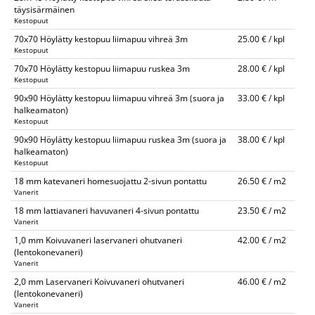
täysisärmäinen
Kestopuut
70x70 Höylätty kestopuu liimapuu vihreä 3m
25.00 € / kpl
Kestopuut
70x70 Höylätty kestopuu liimapuu ruskea 3m
28.00 € / kpl
Kestopuut
90x90 Höylätty kestopuu liimapuu vihreä 3m (suora ja
33.00 € / kpl
halkeamaton)
Kestopuut
90x90 Höylätty kestopuu liimapuu ruskea 3m (suora ja
38.00 € / kpl
halkeamaton)
Kestopuut
18 mm katevaneri homesuojattu 2-sivun pontattu
26.50 € / m2
Vanerit
18 mm lattiavaneri havuvaneri 4-sivun pontattu
23.50 € / m2
Vanerit
1,0 mm Koivuvaneri laservaneri ohutvaneri
42.00 € / m2
(lentokonevaneri)
Vanerit
2,0 mm Laservaneri Koivuvaneri ohutvaneri
46.00 € / m2
(lentokonevaneri)
Vanerit