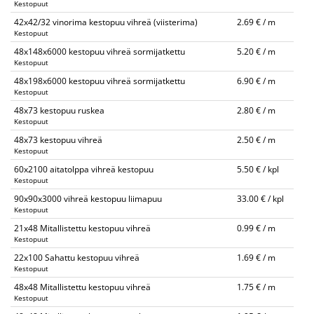
Kestopuut
42x42/32 vinorima kestopuu vihreä (viisterima)
2.69 € / m
Kestopuut
48x148x6000 kestopuu vihreä sormijatkettu
5.20 € / m
Kestopuut
48x198x6000 kestopuu vihreä sormijatkettu
6.90 € / m
Kestopuut
48x73 kestopuu ruskea
2.80 € / m
Kestopuut
48x73 kestopuu vihreä
2.50 € / m
Kestopuut
60x2100 aitatolppa vihreä kestopuu
5.50 € / kpl
Kestopuut
90x90x3000 vihreä kestopuu liimapuu
33.00 € / kpl
Kestopuut
21x48 Mitallistettu kestopuu vihreä
0.99 € / m
Kestopuut
22x100 Sahattu kestopuu vihreä
1.69 € / m
Kestopuut
48x48 Mitallistettu kestopuu vihreä
1.75 € / m
Kestopuut