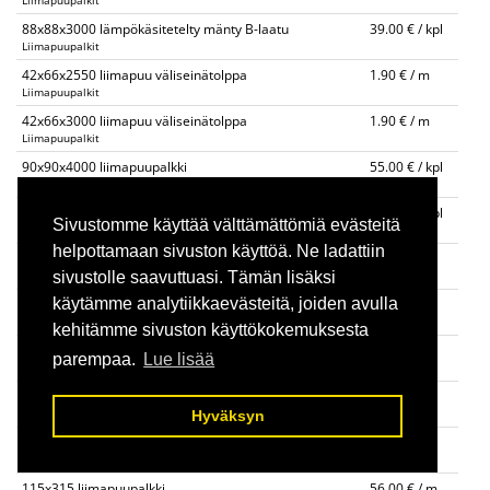
Liimapuupalkit
88x88x3000 lämpökäsitetelty mänty B-laatu
39.00 € / kpl
Liimapuupalkit
42x66x2550 liimapuu väliseinätolppa
1.90 € / m
Liimapuupalkit
42x66x3000 liimapuu väliseinätolppa
1.90 € / m
Liimapuupalkit
90x90x4000 liimapuupalkki
55.00 € / kpl
Liimapuupalkit
115x115x3000 liimapuupalkki
49.00 € / kpl
Sivustomme käyttää välttämättömiä evästeitä
Liimapuupalkit
helpottamaan sivuston käyttöä. Ne ladattiin
140x140 liimapuupalkki
30.00 € / m
Liimapuupalkit
sivustolle saavuttuasi. Tämän lisäksi
käytämme analytiikkaevästeitä, joiden avulla
90x225 liimapuupalkki 4m,6m
32.00 € / m
Liimapuupalkit
kehitämme sivuston käyttökokemuksesta
90x270 liimapuupalkki 4m, 6m
40.00 € / m
parempaa.
Lue lisää
Liimapuupalkit
115x225 liimapuupalkki 4m, 6m
40.00 € / m
Liimapuupalkit
Hyväksyn
115x270 liimapuupalkki 4m, 6m
48.00 € / m
Liimapuupalkit
115x315 liimapuupalkki
56.00 € / m