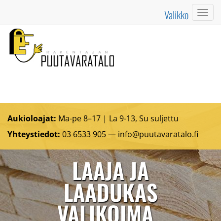
Valikko
Valik
Aukioloajat:
Ma-pe 8–17 | La 9-13, Su suljettu
Yhteystiedot:
03 6533 905 —
info@puutavaratalo.
fi
LAAJA JA
LAADUKAS
VALIKOIMA