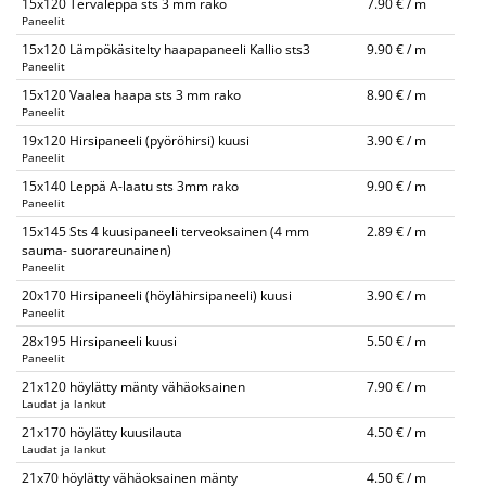
15x120 Tervaleppä sts 3 mm rako
7.90 € / m
Paneelit
15x120 Lämpökäsitelty haapapaneeli Kallio sts3
9.90 € / m
Paneelit
15x120 Vaalea haapa sts 3 mm rako
8.90 € / m
Paneelit
19x120 Hirsipaneeli (pyöröhirsi) kuusi
3.90 € / m
Paneelit
15x140 Leppä A-laatu sts 3mm rako
9.90 € / m
Paneelit
15x145 Sts 4 kuusipaneeli terveoksainen (4 mm
2.89 € / m
sauma- suorareunainen)
Paneelit
20x170 Hirsipaneeli (höylähirsipaneeli) kuusi
3.90 € / m
Paneelit
28x195 Hirsipaneeli kuusi
5.50 € / m
Paneelit
21x120 höylätty mänty vähäoksainen
7.90 € / m
Laudat ja lankut
21x170 höylätty kuusilauta
4.50 € / m
Laudat ja lankut
21x70 höylätty vähäoksainen mänty
4.50 € / m