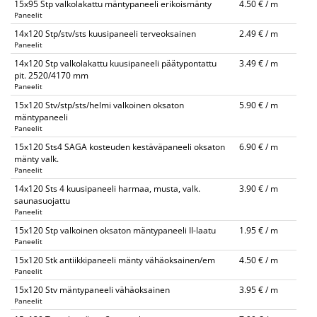
15x95 Stp valkolakattu mäntypaneeli erikoismänty
4.50 € / m
Paneelit
14x120 Stp/stv/sts kuusipaneeli terveoksainen
2.49 € / m
Paneelit
14x120 Stp valkolakattu kuusipaneeli päätypontattu
3.49 € / m
pit. 2520/4170 mm
Paneelit
15x120 Stv/stp/sts/helmi valkoinen oksaton
5.90 € / m
mäntypaneeli
Paneelit
15x120 Sts4 SAGA kosteuden kestäväpaneeli oksaton
6.90 € / m
mänty valk.
Paneelit
14x120 Sts 4 kuusipaneeli harmaa, musta, valk.
3.90 € / m
saunasuojattu
Paneelit
15x120 Stp valkoinen oksaton mäntypaneeli II-laatu
1.95 € / m
Paneelit
15x120 Stk antiikkipaneeli mänty vähäoksainen/em
4.50 € / m
Paneelit
15x120 Stv mäntypaneeli vähäoksainen
3.95 € / m
Paneelit