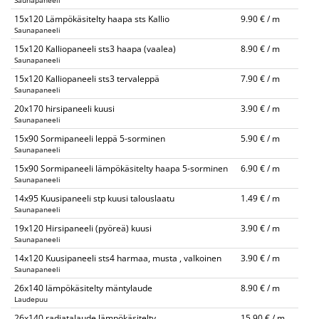
Saunapaneeli
15x120 Lämpökäsitelty haapa sts Kallio
9.90 € / m
Saunapaneeli
15x120 Kalliopaneeli sts3 haapa (vaalea)
8.90 € / m
Saunapaneeli
15x120 Kalliopaneeli sts3 tervaleppä
7.90 € / m
Saunapaneeli
20x170 hirsipaneeli kuusi
3.90 € / m
Saunapaneeli
15x90 Sormipaneeli leppä 5-sorminen
5.90 € / m
Saunapaneeli
15x90 Sormipaneeli lämpökäsitelty haapa 5-sorminen
6.90 € / m
Saunapaneeli
14x95 Kuusipaneeli stp kuusi talouslaatu
1.49 € / m
Saunapaneeli
19x120 Hirsipaneeli (pyöreä) kuusi
3.90 € / m
Saunapaneeli
14x120 Kuusipaneeli sts4 harmaa, musta , valkoinen
3.90 € / m
Saunapaneeli
26x140 lämpökäsitelty mäntylaude
8.90 € / m
Laudepuu
26x140 radiatalaude lämpökäsitelty
15.90 € / m