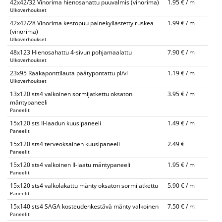
42x42/32 Vinorima hienosahattu puuvalmis (vinorima)
1.95 € / m
Ulkoverhoukset
42x42/28 Vinorima kestopuu painekyllästetty ruskea
1.99 € / m
(vinorima)
Ulkoverhoukset
48x123 Hienosahattu 4-sivun pohjamaalattu
7.90 € / m
Ulkoverhoukset
23x95 Raakaponttilauta päätypontattu pl/vl
1.19 € / m
Ulkoverhoukset
13x120 sts4 valkoinen sormijatkettu oksaton
3.95 € / m
mäntypaneeli
Paneelit
15x120 sts II-laadun kuusipaneeli
1.49 € / m
Paneelit
15x120 sts4 terveoksainen kuusipaneeli
2.49 €
Paneelit
15x120 sts4 valkoinen II-laatu mäntypaneeli
1.95 € / m
Paneelit
15x120 sts4 valkolakattu mänty oksaton sormijatkettu
5.90 € / m
Paneelit
15x140 sts4 SAGA kosteudenkestävä mänty valkoinen
7.50 € / m
Paneelit