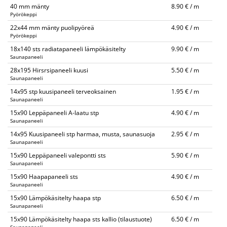
40 mm mänty
8.90 € / m
Pyörökeppi
22x44 mm mänty puolipyöreä
4.90 € / m
Pyörökeppi
18x140 sts radiatapaneeli lämpökäsitelty
9.90 € / m
Saunapaneeli
28x195 Hirsrsipaneeli kuusi
5.50 € / m
Saunapaneeli
14x95 stp kuusipaneeli terveoksainen
1.95 € / m
Saunapaneeli
15x90 Leppäpaneeli A-laatu stp
4.90 € / m
Saunapaneeli
14x95 Kuusipaneeli stp harmaa, musta, saunasuoja
2.95 € / m
Saunapaneeli
15x90 Leppäpaneeli valepontti sts
5.90 € / m
Saunapaneeli
15x90 Haapapaneeli sts
4.90 € / m
Saunapaneeli
15x90 Lämpökäsitelty haapa stp
6.50 € / m
Saunapaneeli
15x90 Lämpökäsitelty haapa sts kallio (tilaustuote)
6.50 € / m