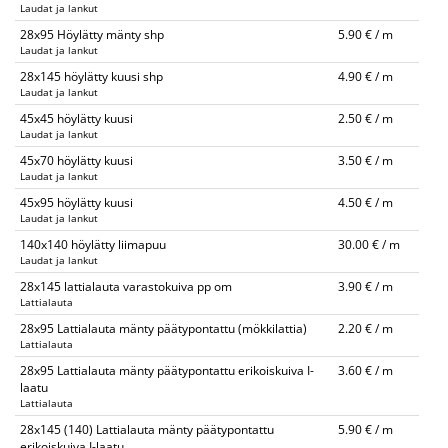
Laudat ja lankut
28x95 Höylätty mänty shp
5.90 € / m
Laudat ja lankut
28x145 höylätty kuusi shp
4.90 € / m
Laudat ja lankut
45x45 höylätty kuusi
2.50 € / m
Laudat ja lankut
45x70 höylätty kuusi
3.50 € / m
Laudat ja lankut
45x95 höylätty kuusi
4.50 € / m
Laudat ja lankut
140x140 höylätty liimapuu
30.00 € / m
Laudat ja lankut
28x145 lattialauta varastokuiva pp om
3.90 € / m
Lattialauta
28x95 Lattialauta mänty päätypontattu (mökkilattia)
2.20 € / m
Lattialauta
28x95 Lattialauta mänty päätypontattu erikoiskuiva I-
3.60 € / m
laatu
Lattialauta
28x145 (140) Lattialauta mänty päätypontattu
5.90 € / m
erikoiskuiva I-laatu