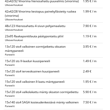
42x42/32 Vinorima hienosahattu puuvalmis (vinorima)
1.95 € / m
Ulkoverhoukset
42x42/28 Vinorima kestopuu painekyllästetty ruskea
1.99 € / m
(vinorima)
Ulkoverhoukset
48x123 Hienosahattu 4-sivun pohjamaalattu
7.90 € / m
Ulkoverhoukset
23x95 Raakaponttilauta päätypontattu pl/vl
1.19 € / m
Ulkoverhoukset
13x120 sts4 valkoinen sormijatkettu oksaton
3.95 € / m
mäntypaneeli
Paneelit
15x120 sts II-laadun kuusipaneeli
1.49 € / m
Paneelit
15x120 sts4 terveoksainen kuusipaneeli
2.49 €
Paneelit
15x120 sts4 valkoinen II-laatu mäntypaneeli
1.95 € / m
Paneelit
15x120 sts4 valkolakattu mänty oksaton sormijatkettu
5.90 € / m
Paneelit
15x140 sts4 SAGA kosteudenkestävä mänty valkoinen
7.50 € / m
Paneelit