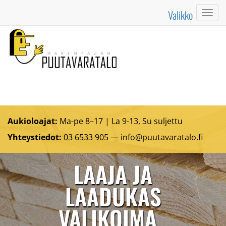
Valikko
Valik
Aukioloajat:
Ma-pe 8–17 | La 9-13, Su suljettu
Yhteystiedot:
03 6533 905 —
info@puutavaratalo.
fi
LAAJA JA
LAADUKAS
VALIKOIMA