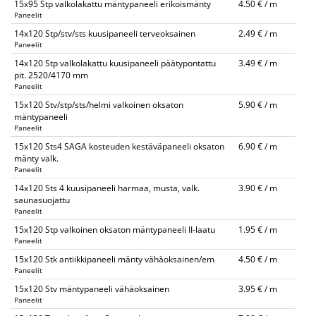
15x95 Stp valkolakattu mäntypaneeli erikoismänty
4.50 € / m
Paneelit
14x120 Stp/stv/sts kuusipaneeli terveoksainen
2.49 € / m
Paneelit
14x120 Stp valkolakattu kuusipaneeli päätypontattu
3.49 € / m
pit. 2520/4170 mm
Paneelit
15x120 Stv/stp/sts/helmi valkoinen oksaton
5.90 € / m
mäntypaneeli
Paneelit
15x120 Sts4 SAGA kosteuden kestäväpaneeli oksaton
6.90 € / m
mänty valk.
Paneelit
14x120 Sts 4 kuusipaneeli harmaa, musta, valk.
3.90 € / m
saunasuojattu
Paneelit
15x120 Stp valkoinen oksaton mäntypaneeli II-laatu
1.95 € / m
Paneelit
15x120 Stk antiikkipaneeli mänty vähäoksainen/em
4.50 € / m
Paneelit
15x120 Stv mäntypaneeli vähäoksainen
3.95 € / m
Paneelit