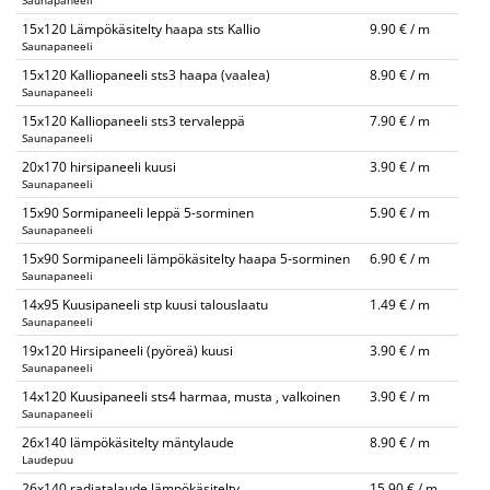
Saunapaneeli
15x120 Lämpökäsitelty haapa sts Kallio
9.90 € / m
Saunapaneeli
15x120 Kalliopaneeli sts3 haapa (vaalea)
8.90 € / m
Saunapaneeli
15x120 Kalliopaneeli sts3 tervaleppä
7.90 € / m
Saunapaneeli
20x170 hirsipaneeli kuusi
3.90 € / m
Saunapaneeli
15x90 Sormipaneeli leppä 5-sorminen
5.90 € / m
Saunapaneeli
15x90 Sormipaneeli lämpökäsitelty haapa 5-sorminen
6.90 € / m
Saunapaneeli
14x95 Kuusipaneeli stp kuusi talouslaatu
1.49 € / m
Saunapaneeli
19x120 Hirsipaneeli (pyöreä) kuusi
3.90 € / m
Saunapaneeli
14x120 Kuusipaneeli sts4 harmaa, musta , valkoinen
3.90 € / m
Saunapaneeli
26x140 lämpökäsitelty mäntylaude
8.90 € / m
Laudepuu
26x140 radiatalaude lämpökäsitelty
15.90 € / m