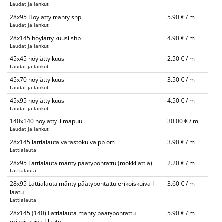
Laudat ja lankut
28x95 Höylätty mänty shp
5.90 € / m
Laudat ja lankut
28x145 höylätty kuusi shp
4.90 € / m
Laudat ja lankut
45x45 höylätty kuusi
2.50 € / m
Laudat ja lankut
45x70 höylätty kuusi
3.50 € / m
Laudat ja lankut
45x95 höylätty kuusi
4.50 € / m
Laudat ja lankut
140x140 höylätty liimapuu
30.00 € / m
Laudat ja lankut
28x145 lattialauta varastokuiva pp om
3.90 € / m
Lattialauta
28x95 Lattialauta mänty päätypontattu (mökkilattia)
2.20 € / m
Lattialauta
28x95 Lattialauta mänty päätypontattu erikoiskuiva I-
3.60 € / m
laatu
Lattialauta
28x145 (140) Lattialauta mänty päätypontattu
5.90 € / m
erikoiskuiva I-laatu