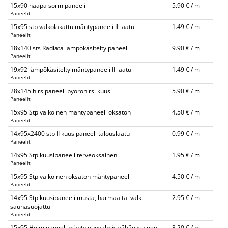
15x90 haapa sormipaneeli
5.90 € / m
Paneelit
15x95 stp valkolakattu mäntypaneeli II-laatu
1.49 € / m
Paneelit
18x140 sts Radiata lämpökäsitelty paneeli
9.90 € / m
Paneelit
19x92 lämpökäsitelty mäntypaneeli II-laatu
1.49 € / m
Paneelit
28x145 hirsipaneeli pyöröhirsi kuusi
5.90 € / m
Paneelit
15x95 Stp valkoinen mäntypaneeli oksaton
4.50 € / m
Paneelit
14x95x2400 stp II kuusipaneeli talouslaatu
0.99 € / m
Paneelit
14x95 Stp kuusipaneeli terveoksainen
1.95 € / m
Paneelit
15x95 Stp valkoinen oksaton mäntypaneeli
4.50 € / m
Paneelit
14x95 Stp kuusipaneeli musta, harmaa tai valk.
2.95 € / m
saunasuojattu
Paneelit
15x95 Helmipaneeli mänty puuvalmis vähäoksainen
3.20 € / m