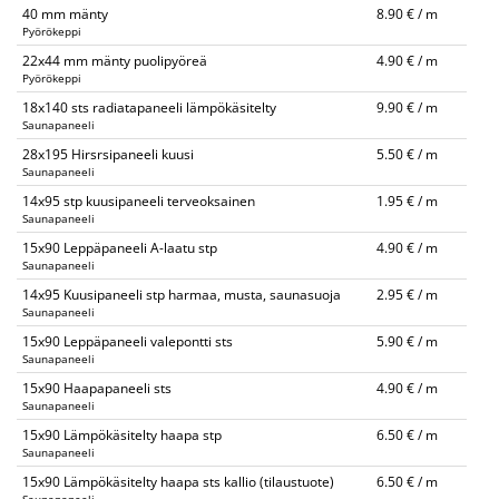
40 mm mänty
8.90 € / m
Pyörökeppi
22x44 mm mänty puolipyöreä
4.90 € / m
Pyörökeppi
18x140 sts radiatapaneeli lämpökäsitelty
9.90 € / m
Saunapaneeli
28x195 Hirsrsipaneeli kuusi
5.50 € / m
Saunapaneeli
14x95 stp kuusipaneeli terveoksainen
1.95 € / m
Saunapaneeli
15x90 Leppäpaneeli A-laatu stp
4.90 € / m
Saunapaneeli
14x95 Kuusipaneeli stp harmaa, musta, saunasuoja
2.95 € / m
Saunapaneeli
15x90 Leppäpaneeli valepontti sts
5.90 € / m
Saunapaneeli
15x90 Haapapaneeli sts
4.90 € / m
Saunapaneeli
15x90 Lämpökäsitelty haapa stp
6.50 € / m
Saunapaneeli
15x90 Lämpökäsitelty haapa sts kallio (tilaustuote)
6.50 € / m