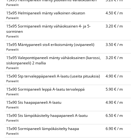
Paneelit
15x95 Helmipaneeli mänty valkoinen oksaton
4.50 € / m
Paneelit
15x95 Sormipaneeli mänty vähäoksainen 4- ja 5-
3.20 € / m
sorminen
Paneelit
15x95 Mäntypaneeli sts4 erikoismänty (ovipaneeli)
3.50 € / m
Paneelit
15x95 Valeponttipaneeli mänty vähäoksainen (karossi,
3.20 € / m
siskonpaneeli) 2 mallia
Paneelit
15x90 Stp tervaleppäpaneeli A-laatu (useita pituuksia)
4.90 € / m
Paneelit
15x90 Sormipaneeli leppä A-laatu tervaleppä
5.90 € / m
Paneelit
15x90 Sts haapapaneeli A-laatu
4.90 € / m
Paneelit
15x90 Sts lämpökäsitelty haapapaneeli A-laatu
6.50 € / m
Paneelit
15x90 Sormipaneeli lämpökäsitelty haapa
6.90 € / m
Paneelit