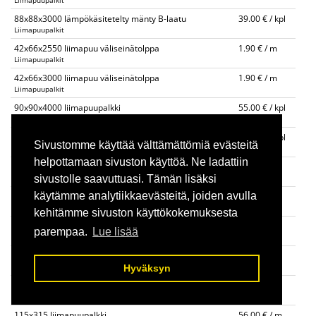
Liimapuupalkit
88x88x3000 lämpökäsitetelty mänty B-laatu
39.00 € / kpl
Liimapuupalkit
42x66x2550 liimapuu väliseinätolppa
1.90 € / m
Liimapuupalkit
42x66x3000 liimapuu väliseinätolppa
1.90 € / m
Liimapuupalkit
90x90x4000 liimapuupalkki
55.00 € / kpl
Liimapuupalkit
115x115x3000 liimapuupalkki
49.00 € / kpl
Sivustomme käyttää välttämättömiä evästeitä
Liimapuupalkit
helpottamaan sivuston käyttöä. Ne ladattiin
140x140 liimapuupalkki
30.00 € / m
Liimapuupalkit
sivustolle saavuttuasi. Tämän lisäksi
käytämme analytiikkaevästeitä, joiden avulla
90x225 liimapuupalkki 4m,6m
32.00 € / m
Liimapuupalkit
kehitämme sivuston käyttökokemuksesta
90x270 liimapuupalkki 4m, 6m
40.00 € / m
parempaa.
Lue lisää
Liimapuupalkit
115x225 liimapuupalkki 4m, 6m
40.00 € / m
Liimapuupalkit
Hyväksyn
115x270 liimapuupalkki 4m, 6m
48.00 € / m
Liimapuupalkit
115x315 liimapuupalkki
56.00 € / m