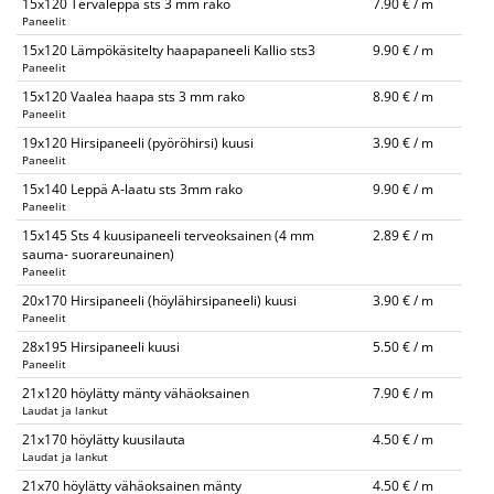
15x120 Tervaleppä sts 3 mm rako
7.90 € / m
Paneelit
15x120 Lämpökäsitelty haapapaneeli Kallio sts3
9.90 € / m
Paneelit
15x120 Vaalea haapa sts 3 mm rako
8.90 € / m
Paneelit
19x120 Hirsipaneeli (pyöröhirsi) kuusi
3.90 € / m
Paneelit
15x140 Leppä A-laatu sts 3mm rako
9.90 € / m
Paneelit
15x145 Sts 4 kuusipaneeli terveoksainen (4 mm
2.89 € / m
sauma- suorareunainen)
Paneelit
20x170 Hirsipaneeli (höylähirsipaneeli) kuusi
3.90 € / m
Paneelit
28x195 Hirsipaneeli kuusi
5.50 € / m
Paneelit
21x120 höylätty mänty vähäoksainen
7.90 € / m
Laudat ja lankut
21x170 höylätty kuusilauta
4.50 € / m
Laudat ja lankut
21x70 höylätty vähäoksainen mänty
4.50 € / m