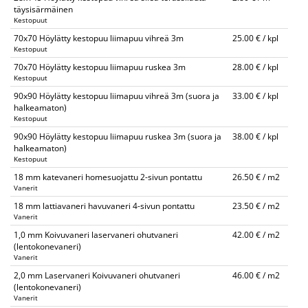
täysisärmäinen
Kestopuut
70x70 Höylätty kestopuu liimapuu vihreä 3m
25.00 € / kpl
Kestopuut
70x70 Höylätty kestopuu liimapuu ruskea 3m
28.00 € / kpl
Kestopuut
90x90 Höylätty kestopuu liimapuu vihreä 3m (suora ja
33.00 € / kpl
halkeamaton)
Kestopuut
90x90 Höylätty kestopuu liimapuu ruskea 3m (suora ja
38.00 € / kpl
halkeamaton)
Kestopuut
18 mm katevaneri homesuojattu 2-sivun pontattu
26.50 € / m2
Vanerit
18 mm lattiavaneri havuvaneri 4-sivun pontattu
23.50 € / m2
Vanerit
1,0 mm Koivuvaneri laservaneri ohutvaneri
42.00 € / m2
(lentokonevaneri)
Vanerit
2,0 mm Laservaneri Koivuvaneri ohutvaneri
46.00 € / m2
(lentokonevaneri)
Vanerit