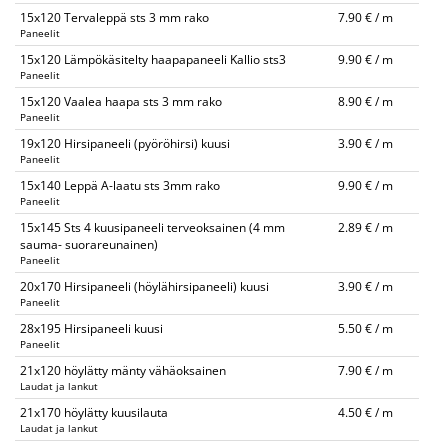
15x120 Tervaleppä sts 3 mm rako
7.90 € / m
Paneelit
15x120 Lämpökäsitelty haapapaneeli Kallio sts3
9.90 € / m
Paneelit
15x120 Vaalea haapa sts 3 mm rako
8.90 € / m
Paneelit
19x120 Hirsipaneeli (pyöröhirsi) kuusi
3.90 € / m
Paneelit
15x140 Leppä A-laatu sts 3mm rako
9.90 € / m
Paneelit
15x145 Sts 4 kuusipaneeli terveoksainen (4 mm
2.89 € / m
sauma- suorareunainen)
Paneelit
20x170 Hirsipaneeli (höylähirsipaneeli) kuusi
3.90 € / m
Paneelit
28x195 Hirsipaneeli kuusi
5.50 € / m
Paneelit
21x120 höylätty mänty vähäoksainen
7.90 € / m
Laudat ja lankut
21x170 höylätty kuusilauta
4.50 € / m
Laudat ja lankut