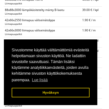
Liimapuupalkit
88x88x3000 lämpökäsitetelty mänty B-laatu
39.00 € / kpl
Liimapuupalkit
42x66x2550 liimapuu väliseinätolppa
1.90 € / m
Liimapuupalkit
42x66x3000 liimapuu väliseinätolppa
1.90 € / m
Liimapuupalkit
90x90x4000 liimapuupalkki
55.00 € / kpl
Liimapuupalkit
Sivustomme käyttää välttämättömiä evästeitä
115x115x3000 liimapuupalkki
49.00 € / kpl
Liimapuupalkit
helpottamaan sivuston käyttöä. Ne ladattiin
140x140 liimapuupalkki
30.00 € / m
sivustolle saavuttuasi. Tämän lisäksi
Liimapuupalkit
käytämme analytiikkaevästeitä, joiden avulla
90x225 liimapuupalkki 4m,6m
32.00 € / m
kehitämme sivuston käyttökokemuksesta
Liimapuupalkit
parempaa.
Lue lisää
90x270 liimapuupalkki 4m, 6m
40.00 € / m
Liimapuupalkit
115x225 liimapuupalkki 4m, 6m
40.00 € / m
Hyväksyn
Liimapuupalkit
115x270 liimapuupalkki 4m, 6m
48.00 € / m
Liimapuupalkit