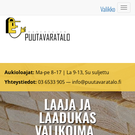
Valikko
Valik
Aukioloajat:
Ma-pe 8–17 | La 9-13, Su suljettu
Yhteystiedot:
03 6533 905 —
info@puutavaratalo.
fi
LAAJA JA
LAADUKAS
VALIKOIMA