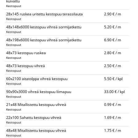
kuivattu
Kestopuut
28x145 ruskea uritettu kestopuu terassilauta
2.90 € / m
Kestopuut
48x148x6000 kestopuu vihreä sormijatkettu
5.20 € / m
Kestopuut
48x198x6000 kestopuu vihreä sormijatkettu
6.90 € / m
Kestopuut
48x73 kestopuu ruskea
2.80 € / m
Kestopuut
48x73 kestopuu vihreä
2.50 € / m
Kestopuut
60x2100 aitatolppa vihreä kestopuu
5.50 € / kpl
Kestopuut
90x90x3000 vihreä kestopuu liimapuu
33.00 € / kpl
Kestopuut
21x48 Mitallistettu kestopuu vihreä
0.99 € / m
Kestopuut
22x100 Sahattu kestopuu vihreä
1.69 € / m
Kestopuut
48x48 Mitallistettu kestopuu vihreä
1.75 € / m
Kestopuut