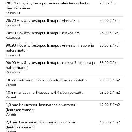
28x145 Höylätty kestopuu vihreä sileä terassilauta
2.80 € / m
täysisärmäinen
Kestopuut
70x70 Höylätty kestopuu liimapuu vihreä 3m
25.00 € / kpl
Kestopuut
70x70 Höylätty kestopuu liimapuu ruskea 3m
28.00 € / kpl
Kestopuut
90x90 Höylätty kestopuu liimapuu vihreä 3m (suora ja
33.00 € / kpl
halkeamaton)
Kestopuut
90x90 Höylätty kestopuu liimapuu ruskea 3m (suora ja
38.00 € / kpl
halkeamaton)
Kestopuut
18 mm katevaneri homesuojattu 2-sivun pontattu
26.50 € / m2
Vanerit
18 mm lattiavaneri havuvaneri 4-sivun pontattu
23.50 € / m2
Vanerit
1,0 mm Koivuvaneri laservaneri ohutvaneri
42.00 € / m2
(lentokonevaneri)
Vanerit
2,0 mm Laservaneri Koivuvaneri ohutvaneri
46.00 € / m2
(lentokonevaneri)
Vanerit