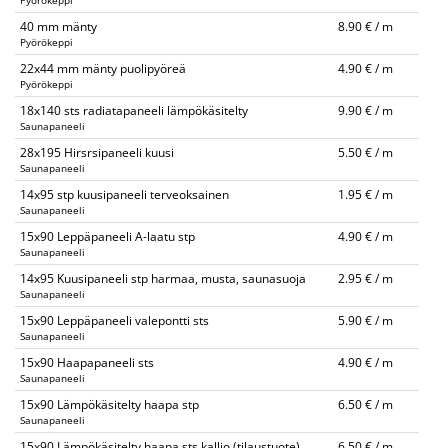
Pyörökeppi
40 mm mänty
8.90 € / m
Pyörökeppi
22x44 mm mänty puolipyöreä
4.90 € / m
Pyörökeppi
18x140 sts radiatapaneeli lämpökäsitelty
9.90 € / m
Saunapaneeli
28x195 Hirsrsipaneeli kuusi
5.50 € / m
Saunapaneeli
14x95 stp kuusipaneeli terveoksainen
1.95 € / m
Saunapaneeli
15x90 Leppäpaneeli A-laatu stp
4.90 € / m
Saunapaneeli
14x95 Kuusipaneeli stp harmaa, musta, saunasuoja
2.95 € / m
Saunapaneeli
15x90 Leppäpaneeli valepontti sts
5.90 € / m
Saunapaneeli
15x90 Haapapaneeli sts
4.90 € / m
Saunapaneeli
15x90 Lämpökäsitelty haapa stp
6.50 € / m
Saunapaneeli
15x90 Lämpökäsitelty haapa sts kallio (tilaustuote)
6.50 € / m