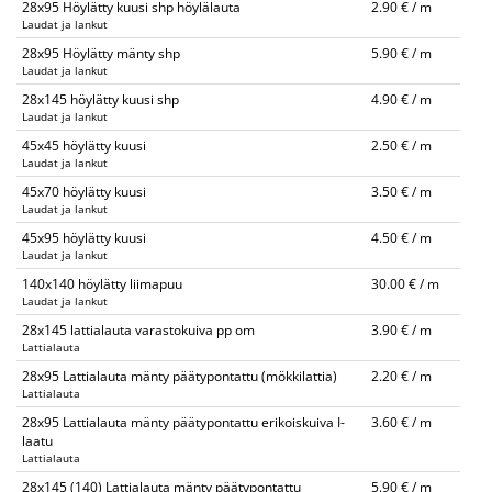
28x95 Höylätty kuusi shp höylälauta
2.90 € / m
Laudat ja lankut
28x95 Höylätty mänty shp
5.90 € / m
Laudat ja lankut
28x145 höylätty kuusi shp
4.90 € / m
Laudat ja lankut
45x45 höylätty kuusi
2.50 € / m
Laudat ja lankut
45x70 höylätty kuusi
3.50 € / m
Laudat ja lankut
45x95 höylätty kuusi
4.50 € / m
Laudat ja lankut
140x140 höylätty liimapuu
30.00 € / m
Laudat ja lankut
28x145 lattialauta varastokuiva pp om
3.90 € / m
Lattialauta
28x95 Lattialauta mänty päätypontattu (mökkilattia)
2.20 € / m
Lattialauta
28x95 Lattialauta mänty päätypontattu erikoiskuiva I-
3.60 € / m
laatu
Lattialauta
28x145 (140) Lattialauta mänty päätypontattu
5.90 € / m