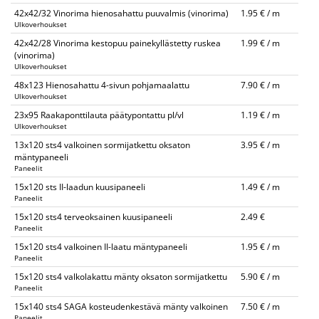
42x42/32 Vinorima hienosahattu puuvalmis (vinorima)
1.95 € / m
Ulkoverhoukset
42x42/28 Vinorima kestopuu painekyllästetty ruskea
1.99 € / m
(vinorima)
Ulkoverhoukset
48x123 Hienosahattu 4-sivun pohjamaalattu
7.90 € / m
Ulkoverhoukset
23x95 Raakaponttilauta päätypontattu pl/vl
1.19 € / m
Ulkoverhoukset
13x120 sts4 valkoinen sormijatkettu oksaton
3.95 € / m
mäntypaneeli
Paneelit
15x120 sts II-laadun kuusipaneeli
1.49 € / m
Paneelit
15x120 sts4 terveoksainen kuusipaneeli
2.49 €
Paneelit
15x120 sts4 valkoinen II-laatu mäntypaneeli
1.95 € / m
Paneelit
15x120 sts4 valkolakattu mänty oksaton sormijatkettu
5.90 € / m
Paneelit
15x140 sts4 SAGA kosteudenkestävä mänty valkoinen
7.50 € / m
Paneelit