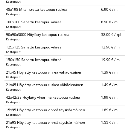
Kestopuut
48x198 Mitallistettu kestopuu ruskea
6.90 € / m
Kestopuut
100x100 Sahattu kestopuu vihreä
6.90 € / m
Kestopuut
90x90x3000 Höylätty kestopuu ruskea
38.00 € / kpl
Kestopuut
125x125 Sahattu kestopuu vihreä
12.90 € / m
Kestopuut
150x150 Sahattu kestopuu vihreä
19.90 € / m
Kestopuut
21x45 Höylätty kestopuu vihreä vähäoksainen
1.39 € / m
Kestopuut
21x45 Höylätty kestopuu ruskea vähäoksainen
1.49 € / m
Kestopuut
42x42/28 Höylätty vinorima kestopuu ruskea
1.99 € / m
Kestopuut
15x95 Höylätty kestopuu vihreä täysisärmäinen
1.89 € / m
Kestopuut
21x95 Höylätty kestopuu vihreä täysisärmäinen
1.55 € / m
Kestopuut