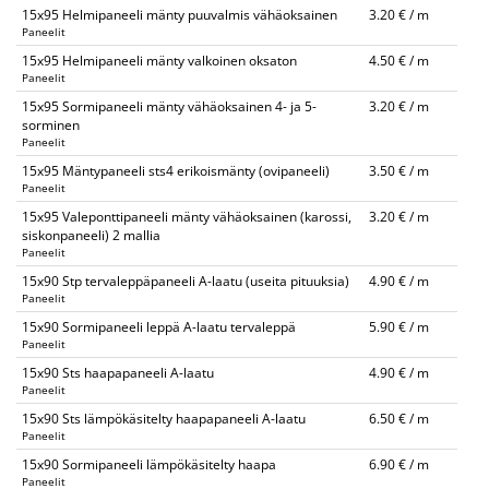
15x95 Helmipaneeli mänty puuvalmis vähäoksainen
3.20 € / m
Paneelit
15x95 Helmipaneeli mänty valkoinen oksaton
4.50 € / m
Paneelit
15x95 Sormipaneeli mänty vähäoksainen 4- ja 5-
3.20 € / m
sorminen
Paneelit
15x95 Mäntypaneeli sts4 erikoismänty (ovipaneeli)
3.50 € / m
Paneelit
15x95 Valeponttipaneeli mänty vähäoksainen (karossi,
3.20 € / m
siskonpaneeli) 2 mallia
Paneelit
15x90 Stp tervaleppäpaneeli A-laatu (useita pituuksia)
4.90 € / m
Paneelit
15x90 Sormipaneeli leppä A-laatu tervaleppä
5.90 € / m
Paneelit
15x90 Sts haapapaneeli A-laatu
4.90 € / m
Paneelit
15x90 Sts lämpökäsitelty haapapaneeli A-laatu
6.50 € / m
Paneelit
15x90 Sormipaneeli lämpökäsitelty haapa
6.90 € / m
Paneelit