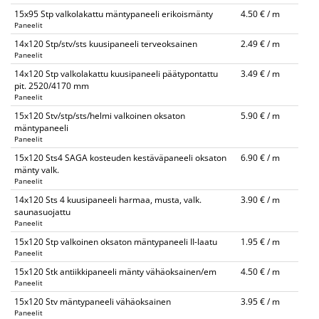
15x95 Stp valkolakattu mäntypaneeli erikoismänty
4.50 € / m
Paneelit
14x120 Stp/stv/sts kuusipaneeli terveoksainen
2.49 € / m
Paneelit
14x120 Stp valkolakattu kuusipaneeli päätypontattu
3.49 € / m
pit. 2520/4170 mm
Paneelit
15x120 Stv/stp/sts/helmi valkoinen oksaton
5.90 € / m
mäntypaneeli
Paneelit
15x120 Sts4 SAGA kosteuden kestäväpaneeli oksaton
6.90 € / m
mänty valk.
Paneelit
14x120 Sts 4 kuusipaneeli harmaa, musta, valk.
3.90 € / m
saunasuojattu
Paneelit
15x120 Stp valkoinen oksaton mäntypaneeli II-laatu
1.95 € / m
Paneelit
15x120 Stk antiikkipaneeli mänty vähäoksainen/em
4.50 € / m
Paneelit
15x120 Stv mäntypaneeli vähäoksainen
3.95 € / m
Paneelit