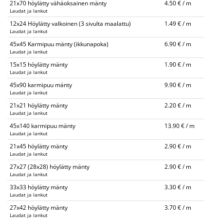
21x70 höylätty vähäoksainen mänty
4.50 € / m
Laudat ja lankut
12x24 Höylätty valkoinen (3 sivulta maalattu)
1.49 € / m
Laudat ja lankut
45x45 Karmipuu mänty (ikkunapoka)
6.90 € / m
Laudat ja lankut
15x15 höylätty mänty
1.90 € / m
Laudat ja lankut
45x90 karmipuu mänty
9.90 € / m
Laudat ja lankut
21x21 höylätty mänty
2.20 € / m
Laudat ja lankut
45x140 karmipuu mänty
13.90 € / m
Laudat ja lankut
21x45 höylätty mänty
2.90 € / m
Laudat ja lankut
27x27 (28x28) höylätty mänty
2.90 € / m
Laudat ja lankut
33x33 höylätty mänty
3.30 € / m
Laudat ja lankut
27x42 höylätty mänty
3.70 € / m
Laudat ja lankut