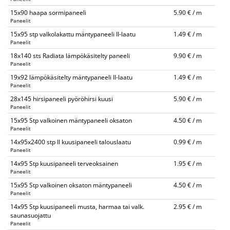
15x90 haapa sormipaneeli
5.90 € / m
Paneelit
15x95 stp valkolakattu mäntypaneeli II-laatu
1.49 € / m
Paneelit
18x140 sts Radiata lämpökäsitelty paneeli
9.90 € / m
Paneelit
19x92 lämpökäsitelty mäntypaneeli II-laatu
1.49 € / m
Paneelit
28x145 hirsipaneeli pyöröhirsi kuusi
5.90 € / m
Paneelit
15x95 Stp valkoinen mäntypaneeli oksaton
4.50 € / m
Paneelit
14x95x2400 stp II kuusipaneeli talouslaatu
0.99 € / m
Paneelit
14x95 Stp kuusipaneeli terveoksainen
1.95 € / m
Paneelit
15x95 Stp valkoinen oksaton mäntypaneeli
4.50 € / m
Paneelit
14x95 Stp kuusipaneeli musta, harmaa tai valk.
2.95 € / m
saunasuojattu
Paneelit