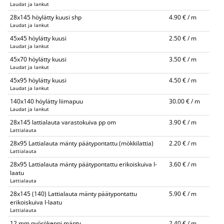
Laudat ja lankut
28x145 höylätty kuusi shp
4.90 € / m
Laudat ja lankut
45x45 höylätty kuusi
2.50 € / m
Laudat ja lankut
45x70 höylätty kuusi
3.50 € / m
Laudat ja lankut
45x95 höylätty kuusi
4.50 € / m
Laudat ja lankut
140x140 höylätty liimapuu
30.00 € / m
Laudat ja lankut
28x145 lattialauta varastokuiva pp om
3.90 € / m
Lattialauta
28x95 Lattialauta mänty päätypontattu (mökkilattia)
2.20 € / m
Lattialauta
28x95 Lattialauta mänty päätypontattu erikoiskuiva I-
3.60 € / m
laatu
Lattialauta
28x145 (140) Lattialauta mänty päätypontattu
5.90 € / m
erikoiskuiva I-laatu
Lattialauta
12 mm pyörökeppi mänty
2.40 € / m