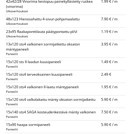
42x42/28 Vinorima kestopuu painekyllästetty ruskea
1.99 € / m
(vinorima)
Ulkoverhoukset
48x123 Hienosahattu 4-sivun pohjamaalattu
7.90 € / m
Ulkoverhoukset
23x95 Raakaponttilauta päätypontattu pl/vl
1.19 € / m
Ulkoverhoukset
13x120 sts4 valkoinen sormijatkettu oksaton
3.95 € / m
mäntypaneeli
Paneelit
15x120 sts II-laadun kuusipaneeli
1.49 € / m
Paneelit
15x120 sts4 terveoksainen kuusipaneeli
2.49 €
Paneelit
15x120 sts4 valkoinen II-laatu mäntypaneeli
1.95 € / m
Paneelit
15x120 sts4 valkolakattu mänty oksaton sormijatkettu
5.90 € / m
Paneelit
15x140 sts4 SAGA kosteudenkestävä mänty valkoinen
7.50 € / m
Paneelit
15x90 haapa sormipaneeli
5.90 € / m
Paneelit