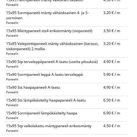
Paneelit
15x95 Sormipaneeli mänty vähäoksainen 4- ja 5-
3.20 € / m
sorminen
Paneelit
15x95 Mäntypaneeli sts4 erikoismänty (ovipaneeli)
3.50 € / m
Paneelit
15x95 Valeponttipaneeli mänty vähäoksainen (karossi,
3.20 € / m
siskonpaneeli) 2 mallia
Paneelit
15x90 Stp tervaleppäpaneeli A-laatu (useita pituuksia)
4.90 € / m
Paneelit
15x90 Sormipaneeli leppä A-laatu tervaleppä
5.90 € / m
Paneelit
15x90 Sts haapapaneeli A-laatu
4.90 € / m
Paneelit
15x90 Sts lämpökäsitelty haapapaneeli A-laatu
6.50 € / m
Paneelit
15x90 Sormipaneeli lämpökäsitelty haapa
6.90 € / m
Paneelit
15x95 Stp valkolakattu mäntypaneeli erikoismänty
4.50 € / m
Paneelit