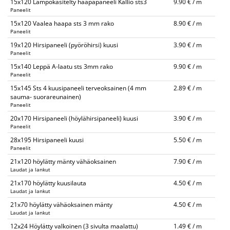
15x120 Lämpökäsitelty haapapaneeli Kallio sts3
9.90 € / m
Paneelit
15x120 Vaalea haapa sts 3 mm rako
8.90 € / m
Paneelit
19x120 Hirsipaneeli (pyöröhirsi) kuusi
3.90 € / m
Paneelit
15x140 Leppä A-laatu sts 3mm rako
9.90 € / m
Paneelit
15x145 Sts 4 kuusipaneeli terveoksainen (4 mm
2.89 € / m
sauma- suorareunainen)
Paneelit
20x170 Hirsipaneeli (höylähirsipaneeli) kuusi
3.90 € / m
Paneelit
28x195 Hirsipaneeli kuusi
5.50 € / m
Paneelit
21x120 höylätty mänty vähäoksainen
7.90 € / m
Laudat ja lankut
21x170 höylätty kuusilauta
4.50 € / m
Laudat ja lankut
21x70 höylätty vähäoksainen mänty
4.50 € / m
Laudat ja lankut
12x24 Höylätty valkoinen (3 sivulta maalattu)
1.49 € / m