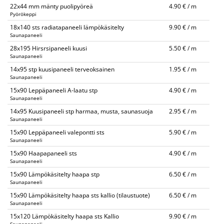
22x44 mm mänty puolipyöreä
4.90 € / m
Pyörökeppi
18x140 sts radiatapaneeli lämpökäsitelty
9.90 € / m
Saunapaneeli
28x195 Hirsrsipaneeli kuusi
5.50 € / m
Saunapaneeli
14x95 stp kuusipaneeli terveoksainen
1.95 € / m
Saunapaneeli
15x90 Leppäpaneeli A-laatu stp
4.90 € / m
Saunapaneeli
14x95 Kuusipaneeli stp harmaa, musta, saunasuoja
2.95 € / m
Saunapaneeli
15x90 Leppäpaneeli valepontti sts
5.90 € / m
Saunapaneeli
15x90 Haapapaneeli sts
4.90 € / m
Saunapaneeli
15x90 Lämpökäsitelty haapa stp
6.50 € / m
Saunapaneeli
15x90 Lämpökäsitelty haapa sts kallio (tilaustuote)
6.50 € / m
Saunapaneeli
15x120 Lämpökäsitelty haapa sts Kallio
9.90 € / m