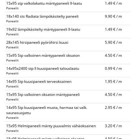
15x95 stp valkolakattu mäntypaneeli II-laatu
1.49 € / m
Paneelit
18x140 sts Radiata lämpökäsitelty paneeli
9.90 € / m
Paneelit
19x92 lämpökäsitelty mäntypaneeli II-laatu
1.49 € / m
Paneelit
28x145 hirsipaneeli pyöröhirsi kuusi
5.90 € / m
Paneelit
15x95 Stp valkoinen mäntypaneeli oksaton
4.50 € / m
Paneelit
14x95x2400 stp II kuusipaneeli talouslaatu
0.99 € / m
Paneelit
14x95 Stp kuusipaneeli terveoksainen
1.95 € / m
Paneelit
15x95 Stp valkoinen oksaton mäntypaneeli
4.50 € / m
Paneelit
14x95 Stp kuusipaneeli musta, harmaa tai valk.
2.95 € / m
saunasuojattu
Paneelit
15x95 Helmipaneeli mänty puuvalmis vähäoksainen
3.20 € / m
Paneelit
15x95 Helmipaneeli mänty valkoinen oksaton
4.50 € / m