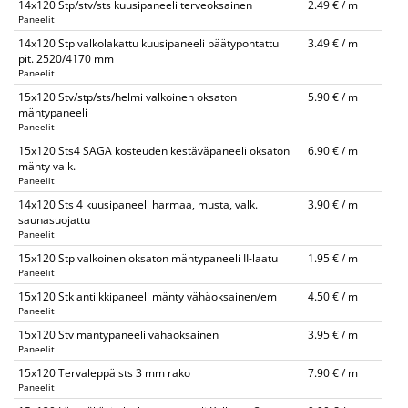
14x120 Stp/stv/sts kuusipaneeli terveoksainen
2.49 € / m
Paneelit
14x120 Stp valkolakattu kuusipaneeli päätypontattu
3.49 € / m
pit. 2520/4170 mm
Paneelit
15x120 Stv/stp/sts/helmi valkoinen oksaton
5.90 € / m
mäntypaneeli
Paneelit
15x120 Sts4 SAGA kosteuden kestäväpaneeli oksaton
6.90 € / m
mänty valk.
Paneelit
14x120 Sts 4 kuusipaneeli harmaa, musta, valk.
3.90 € / m
saunasuojattu
Paneelit
15x120 Stp valkoinen oksaton mäntypaneeli II-laatu
1.95 € / m
Paneelit
15x120 Stk antiikkipaneeli mänty vähäoksainen/em
4.50 € / m
Paneelit
15x120 Stv mäntypaneeli vähäoksainen
3.95 € / m
Paneelit
15x120 Tervaleppä sts 3 mm rako
7.90 € / m
Paneelit