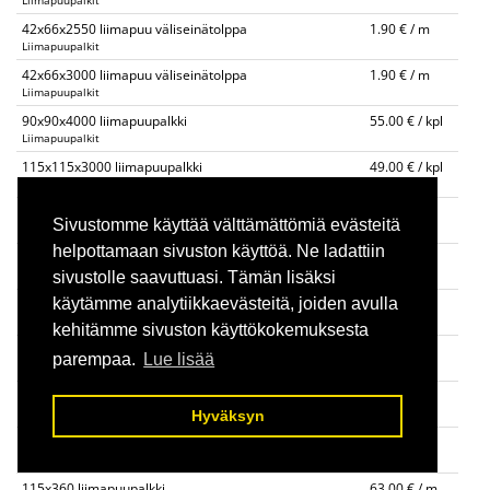
Liimapuupalkit
42x66x2550 liimapuu väliseinätolppa
1.90 € / m
Liimapuupalkit
42x66x3000 liimapuu väliseinätolppa
1.90 € / m
Liimapuupalkit
90x90x4000 liimapuupalkki
55.00 € / kpl
Liimapuupalkit
115x115x3000 liimapuupalkki
49.00 € / kpl
Liimapuupalkit
140x140 liimapuupalkki
30.00 € / m
Sivustomme käyttää välttämättömiä evästeitä
Liimapuupalkit
helpottamaan sivuston käyttöä. Ne ladattiin
90x225 liimapuupalkki 4m,6m
32.00 € / m
Liimapuupalkit
sivustolle saavuttuasi. Tämän lisäksi
käytämme analytiikkaevästeitä, joiden avulla
90x270 liimapuupalkki 4m, 6m
40.00 € / m
Liimapuupalkit
kehitämme sivuston käyttökokemuksesta
115x225 liimapuupalkki 4m, 6m
40.00 € / m
parempaa.
Lue lisää
Liimapuupalkit
115x270 liimapuupalkki 4m, 6m
48.00 € / m
Liimapuupalkit
Hyväksyn
115x315 liimapuupalkki
56.00 € / m
Liimapuupalkit
115x360 liimapuupalkki
63.00 € / m