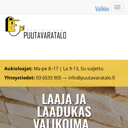
Valikko
Valik
Aukioloajat:
Ma-pe 8–17 | La 9-13, Su suljettu
Yhteystiedot:
03 6533 905 —
info@puutavaratalo.
fi
LAAJA JA
LAADUKAS
VALIKOIMA