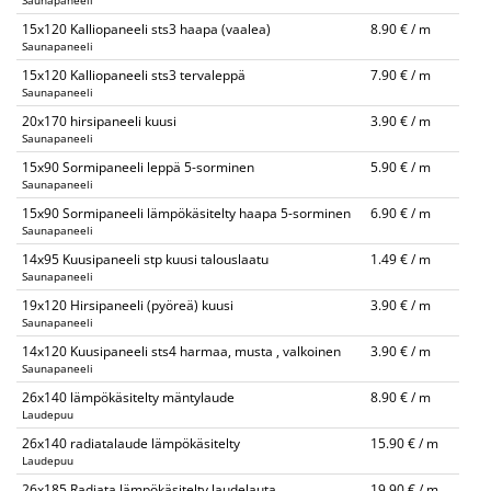
Saunapaneeli
15x120 Kalliopaneeli sts3 haapa (vaalea)
8.90 € / m
Saunapaneeli
15x120 Kalliopaneeli sts3 tervaleppä
7.90 € / m
Saunapaneeli
20x170 hirsipaneeli kuusi
3.90 € / m
Saunapaneeli
15x90 Sormipaneeli leppä 5-sorminen
5.90 € / m
Saunapaneeli
15x90 Sormipaneeli lämpökäsitelty haapa 5-sorminen
6.90 € / m
Saunapaneeli
14x95 Kuusipaneeli stp kuusi talouslaatu
1.49 € / m
Saunapaneeli
19x120 Hirsipaneeli (pyöreä) kuusi
3.90 € / m
Saunapaneeli
14x120 Kuusipaneeli sts4 harmaa, musta , valkoinen
3.90 € / m
Saunapaneeli
26x140 lämpökäsitelty mäntylaude
8.90 € / m
Laudepuu
26x140 radiatalaude lämpökäsitelty
15.90 € / m
Laudepuu
26x185 Radiata lämpökäsitelty laudelauta
19.90 € / m