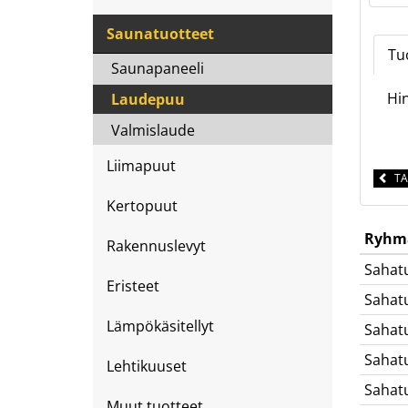
Saunatuotteet
Tu
Saunapaneeli
Hin
Laudepuu
Valmislaude
Liimapuut
TA
Kertopuut
Ryhm
Rakennuslevyt
Sahat
Eristeet
Sahat
Lämpökäsitellyt
Sahat
Sahat
Lehtikuuset
Sahat
Muut tuotteet