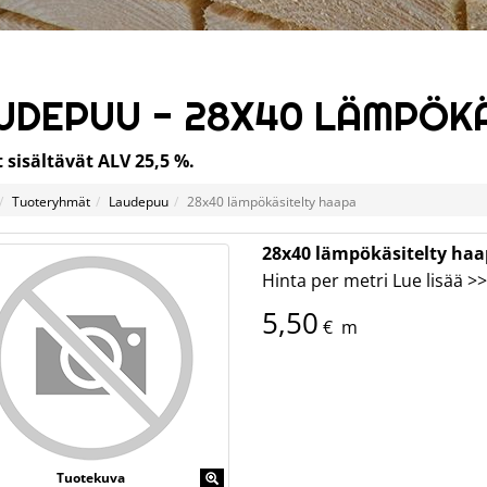
UDEPUU - 28X40 LÄMPÖK
 sisältävät ALV 25,5 %.
Tuoteryhmät
Laudepuu
28x40 lämpökäsitelty haapa
28x40 lämpökäsitelty ha
Hinta per metri
Lue lisää >>
5,50
€
m
Tuotekuva