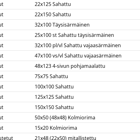
ut
22x125 Sahattu
ut
22x150 Sahattu
ut
32x100 Täysisärmäinen
ut
25x100 st Sahattu täysisärmäinen
ut
32x100 pl/vl Sahattu vajaasärmäinen
ut
47x100 vs/vl Sahattu vajaasärmäinen
ut
48x123 4-sivun pohjamaalattu
ut
75x75 Sahattu
ut
100x100 Sahattu
ut
125x125 Sahattu
ut
150x150 Sahattu
ut
50x50 (48x48) Kolmiorima
ut
15x20 Kolmiorima
stetut
21x48 (22x50) mitallistettu