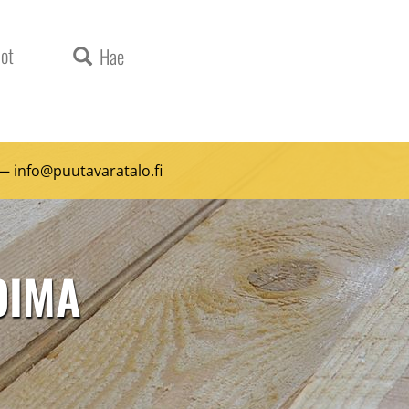
ot
Hae
 —
info@puutavaratalo.
fi
KOIMA