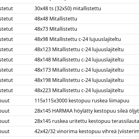
stetut
30x48 ts (32x50) mitallistettu
stetut
48x48 Mitallistettu
stetut
48x73 Mitallistettu
stetut
48x98 Mitallistettu c-24 lujuuslajiteltu
stetut
48x123 Mitallistettu c-24 lujuuslajiteltu
stetut
48x148 Mitallistettu c-24 lujuuslajiteltu
stetut
48x173 Mitallistettu c-24 lujuuslajiteltu
stetut
48x198 Mitallistettu c-24 lujuuslajiteltu
stetut
48x223 Mitallistettu c-24 lujuuslajiteltu
puut
115x115x3000 kestopuu ruskea liimapuu
puut
28x145 HARMAA höylätty kestopuu sileä öljytt
puut
28x145 ruskea uritettu kestopuu terassilaut
puut
42x42/32 vinorima kestopuu vihreä (viisteri