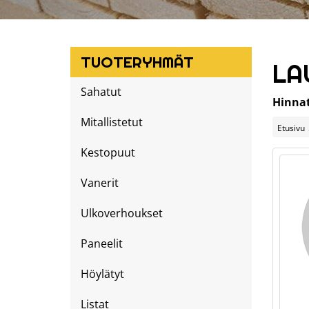
TUOTERYHMÄT
LA
Sahatut
Hinnat
Mitallistetut
Etusivu
Kestopuut
Vanerit
Ulkoverhoukset
Paneelit
Höylätyt
Listat