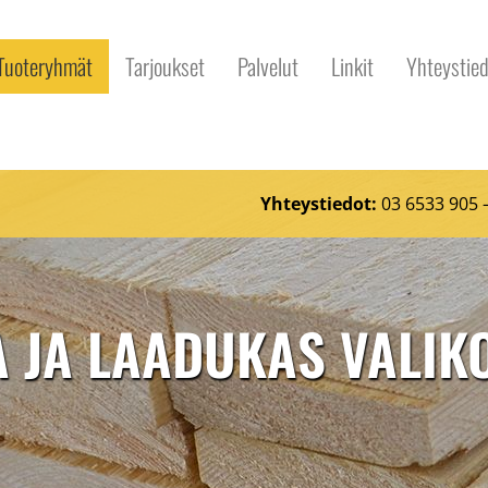
Tuoteryhmät
Tarjoukset
Palvelut
Linkit
Yhteystied
u
Yhteystiedot:
03 6533 905
A JA LAADUKAS VALI