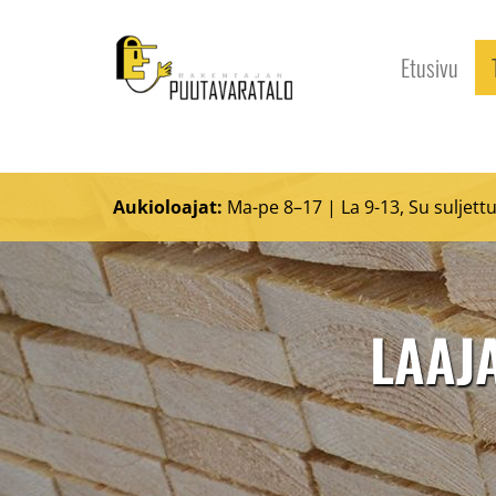
Etusivu
Aukioloajat:
Ma-pe 8–17 | La 9-13, Su suljett
LAAJ