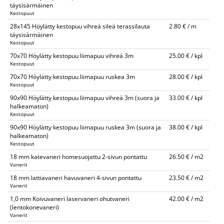
täysisärmäinen
Kestopuut
28x145 Höylätty kestopuu vihreä sileä terassilauta
2.80 € / m
täysisärmäinen
Kestopuut
70x70 Höylätty kestopuu liimapuu vihreä 3m
25.00 € / kpl
Kestopuut
70x70 Höylätty kestopuu liimapuu ruskea 3m
28.00 € / kpl
Kestopuut
90x90 Höylätty kestopuu liimapuu vihreä 3m (suora ja
33.00 € / kpl
halkeamaton)
Kestopuut
90x90 Höylätty kestopuu liimapuu ruskea 3m (suora ja
38.00 € / kpl
halkeamaton)
Kestopuut
18 mm katevaneri homesuojattu 2-sivun pontattu
26.50 € / m2
Vanerit
18 mm lattiavaneri havuvaneri 4-sivun pontattu
23.50 € / m2
Vanerit
1,0 mm Koivuvaneri laservaneri ohutvaneri
42.00 € / m2
(lentokonevaneri)
Vanerit