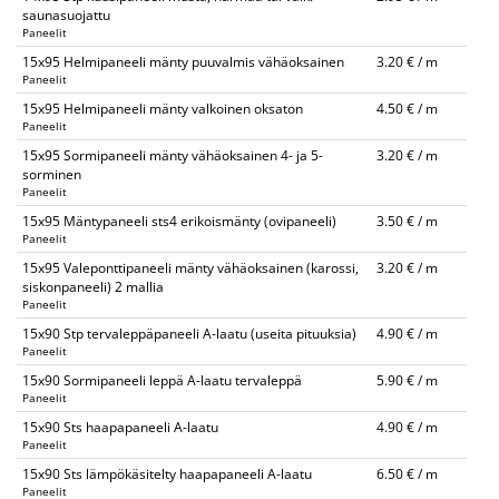
saunasuojattu
Paneelit
15x95 Helmipaneeli mänty puuvalmis vähäoksainen
3.20 € / m
Paneelit
15x95 Helmipaneeli mänty valkoinen oksaton
4.50 € / m
Paneelit
15x95 Sormipaneeli mänty vähäoksainen 4- ja 5-
3.20 € / m
sorminen
Paneelit
15x95 Mäntypaneeli sts4 erikoismänty (ovipaneeli)
3.50 € / m
Paneelit
15x95 Valeponttipaneeli mänty vähäoksainen (karossi,
3.20 € / m
siskonpaneeli) 2 mallia
Paneelit
15x90 Stp tervaleppäpaneeli A-laatu (useita pituuksia)
4.90 € / m
Paneelit
15x90 Sormipaneeli leppä A-laatu tervaleppä
5.90 € / m
Paneelit
15x90 Sts haapapaneeli A-laatu
4.90 € / m
Paneelit
15x90 Sts lämpökäsitelty haapapaneeli A-laatu
6.50 € / m
Paneelit