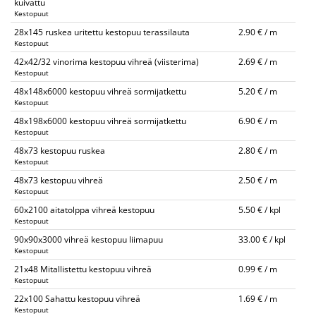
kuivattu
Kestopuut
28x145 ruskea uritettu kestopuu terassilauta
2.90 € / m
Kestopuut
42x42/32 vinorima kestopuu vihreä (viisterima)
2.69 € / m
Kestopuut
48x148x6000 kestopuu vihreä sormijatkettu
5.20 € / m
Kestopuut
48x198x6000 kestopuu vihreä sormijatkettu
6.90 € / m
Kestopuut
48x73 kestopuu ruskea
2.80 € / m
Kestopuut
48x73 kestopuu vihreä
2.50 € / m
Kestopuut
60x2100 aitatolppa vihreä kestopuu
5.50 € / kpl
Kestopuut
90x90x3000 vihreä kestopuu liimapuu
33.00 € / kpl
Kestopuut
21x48 Mitallistettu kestopuu vihreä
0.99 € / m
Kestopuut
22x100 Sahattu kestopuu vihreä
1.69 € / m
Kestopuut