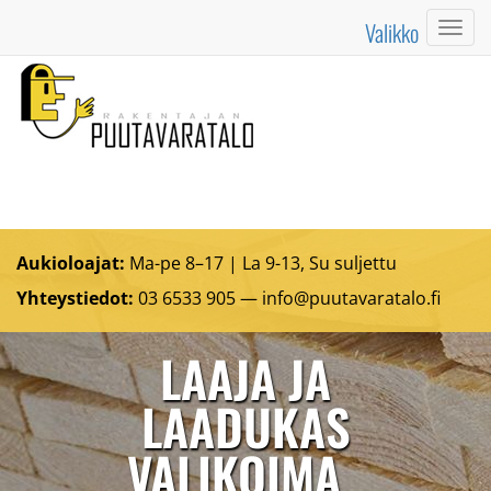
Valikko
Valik
Aukioloajat:
Ma-pe 8–17 | La 9-13, Su suljettu
Yhteystiedot:
03 6533 905 —
info@puutavaratalo.
fi
LAAJA JA
LAADUKAS
VALIKOIMA