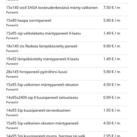
15x140 sts4 SAGA kosteudenkestävä mänty valkoinen
7.50 € / m
Paneelit
15x90 haapa sormipaneeli
5.90 € / m
Paneelit
15x95 stp valkolakattu mäntypaneeli II-laatu
1.49 € / m
Paneelit
18x140 sts Radiata lämpökäsitelty paneeli
9.90 € / m
Paneelit
19x92 lämpökäsitelty mäntypaneeli II-laatu
1.49 € / m
Paneelit
28x145 hirsipaneeli pyöröhirsi kuusi
5.90 € / m
Paneelit
15x95 Stp valkoinen mäntypaneeli oksaton
4.50 € / m
Paneelit
14x95x2400 stp II kuusipaneeli talouslaatu
0.99 € / m
Paneelit
14x95 Stp kuusipaneeli terveoksainen
1.95 € / m
Paneelit
15x95 Stp valkoinen oksaton mäntypaneeli
4.50 € / m
Paneelit
14x95 Stp kuusipaneeli musta, harmaa tai valk.
2.95 € / m