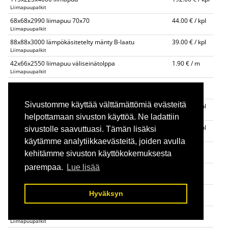
Liimapuupalkit
68x68x2990 liimapuu 70x70
44.00 € / kpl
Liimapuupalkit
88x88x3000 lämpökäsitetelty mänty B-laatu
39.00 € / kpl
Liimapuupalkit
42x66x2550 liimapuu väliseinätolppa
1.90 € / m
Liimapuupalkit
42x66x3000 liimapuu väliseinätolppa
1.90 € / m
Liimapuupalkit
Sivustomme käyttää välttämättömiä evästeitä
90x90x4000 liimapuupalkki
55.00 € / kpl
Liimapuupalkit
helpottamaan sivuston käyttöä. Ne ladattiin
115x115x3000 liimapuupalkki
49.00 € / kpl
sivustolle saavuttuasi. Tämän lisäksi
Liimapuupalkit
käytämme analytiikkaevästeitä, joiden avulla
140x140 liimapuupalkki
30.00 € / m
kehitämme sivuston käyttökokemuksesta
Liimapuupalkit
parempaa.
Lue lisää
90x225 liimapuupalkki 4m,6m
32.00 € / m
Liimapuupalkit
90x270 liimapuupalkki 4m, 6m
40.00 € / m
Hyväksyn
Liimapuupalkit
115x225 liimapuupalkki 4m, 6m
40.00 € / m
Liimapuupalkit