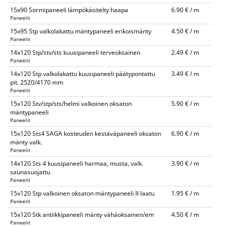
15x90 Sormipaneeli lämpökäsitelty haapa
6.90 € / m
Paneelit
15x95 Stp valkolakattu mäntypaneeli erikoismänty
4.50 € / m
Paneelit
14x120 Stp/stv/sts kuusipaneeli terveoksainen
2.49 € / m
Paneelit
14x120 Stp valkolakattu kuusipaneeli päätypontattu
3.49 € / m
pit. 2520/4170 mm
Paneelit
15x120 Stv/stp/sts/helmi valkoinen oksaton
5.90 € / m
mäntypaneeli
Paneelit
15x120 Sts4 SAGA kosteuden kestäväpaneeli oksaton
6.90 € / m
mänty valk.
Paneelit
14x120 Sts 4 kuusipaneeli harmaa, musta, valk.
3.90 € / m
saunasuojattu
Paneelit
15x120 Stp valkoinen oksaton mäntypaneeli II-laatu
1.95 € / m
Paneelit
15x120 Stk antiikkipaneeli mänty vähäoksainen/em
4.50 € / m
Paneelit