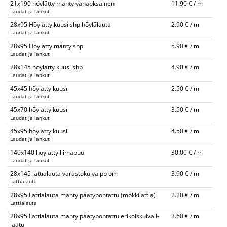
21x190 höylätty mänty vähäoksainen
11.90 € / m
Laudat ja lankut
28x95 Höylätty kuusi shp höylälauta
2.90 € / m
Laudat ja lankut
28x95 Höylätty mänty shp
5.90 € / m
Laudat ja lankut
28x145 höylätty kuusi shp
4.90 € / m
Laudat ja lankut
45x45 höylätty kuusi
2.50 € / m
Laudat ja lankut
45x70 höylätty kuusi
3.50 € / m
Laudat ja lankut
45x95 höylätty kuusi
4.50 € / m
Laudat ja lankut
140x140 höylätty liimapuu
30.00 € / m
Laudat ja lankut
28x145 lattialauta varastokuiva pp om
3.90 € / m
Lattialauta
28x95 Lattialauta mänty päätypontattu (mökkilattia)
2.20 € / m
Lattialauta
28x95 Lattialauta mänty päätypontattu erikoiskuiva I-
3.60 € / m
laatu