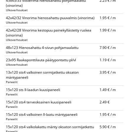
45x45/35 Viisterima hienosahattu pohjamaalattu
2.25 € / m
(vinorima)
Ulkoverhoukset
42x42/32 Vinorima hienosahattu puuvalmis (vinorima)
1.95 € / m
Ulkoverhoukset
42x42/28 Vinorima kestopuu painekyllästetty ruskea
1.99 € / m
(vinorima)
Ulkoverhoukset
48x123 Hienosahattu 4-sivun pohjamaalattu
7.90 € / m
Ulkoverhoukset
23x95 Raakaponttilauta päätypontattu pl/vl
1.19 € / m
Ulkoverhoukset
13x120 sts4 valkoinen sormijatkettu oksaton
3.95 € / m
mäntypaneeli
Paneelit
15x120 sts II-laadun kuusipaneeli
1.49 € / m
Paneelit
15x120 sts4 terveoksainen kuusipaneeli
2.49 €
Paneelit
15x120 sts4 valkoinen II-laatu mäntypaneeli
1.95 € / m
Paneelit
15x120 sts4 valkolakattu mänty oksaton sormijatkettu
5.90 € / m
Paneelit