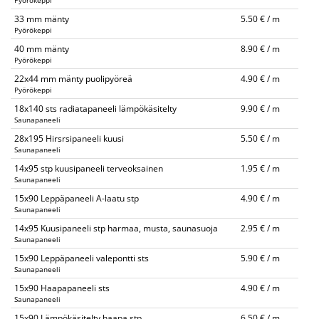
Pyörökeppi
33 mm mänty
5.50 € / m
Pyörökeppi
40 mm mänty
8.90 € / m
Pyörökeppi
22x44 mm mänty puolipyöreä
4.90 € / m
Pyörökeppi
18x140 sts radiatapaneeli lämpökäsitelty
9.90 € / m
Saunapaneeli
28x195 Hirsrsipaneeli kuusi
5.50 € / m
Saunapaneeli
14x95 stp kuusipaneeli terveoksainen
1.95 € / m
Saunapaneeli
15x90 Leppäpaneeli A-laatu stp
4.90 € / m
Saunapaneeli
14x95 Kuusipaneeli stp harmaa, musta, saunasuoja
2.95 € / m
Saunapaneeli
15x90 Leppäpaneeli valepontti sts
5.90 € / m
Saunapaneeli
15x90 Haapapaneeli sts
4.90 € / m
Saunapaneeli
15x90 Lämpökäsitelty haapa stp
6.50 € / m