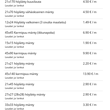
21x170 höylätty kuusilauta
4.50 € / m
Laudat ja lankut
21x70 höylätty vähäoksainen mänty
4.50 € / m
Laudat ja lankut
12x24 Höylätty valkoinen (3 sivulta maalattu)
1.49 € / m
Laudat ja lankut
45x45 Karmipuu mänty (ikkunapoka)
6.90 € / m
Laudat ja lankut
15x15 höylätty mänty
1.90 € / m
Laudat ja lankut
45x90 karmipuu mänty
9.90 € / m
Laudat ja lankut
21x21 höylätty mänty
2.20 € / m
Laudat ja lankut
45x140 karmipuu mänty
13.90 € / m
Laudat ja lankut
21x45 höylätty mänty
2.90 € / m
Laudat ja lankut
27x27 (28x28) höylätty mänty
2.90 € / m
Laudat ja lankut
33x33 höylätty mänty
3.30 € / m
Laudat ja lankut