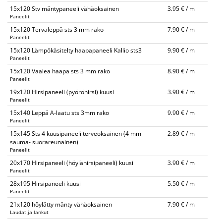
15x120 Stv mäntypaneeli vähäoksainen
3.95 € / m
Paneelit
15x120 Tervaleppä sts 3 mm rako
7.90 € / m
Paneelit
15x120 Lämpökäsitelty haapapaneeli Kallio sts3
9.90 € / m
Paneelit
15x120 Vaalea haapa sts 3 mm rako
8.90 € / m
Paneelit
19x120 Hirsipaneeli (pyöröhirsi) kuusi
3.90 € / m
Paneelit
15x140 Leppä A-laatu sts 3mm rako
9.90 € / m
Paneelit
15x145 Sts 4 kuusipaneeli terveoksainen (4 mm
2.89 € / m
sauma- suorareunainen)
Paneelit
20x170 Hirsipaneeli (höylähirsipaneeli) kuusi
3.90 € / m
Paneelit
28x195 Hirsipaneeli kuusi
5.50 € / m
Paneelit
21x120 höylätty mänty vähäoksainen
7.90 € / m
Laudat ja lankut