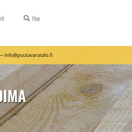
ot
Hae
 —
info@puutavaratalo.
fi
KOIMA