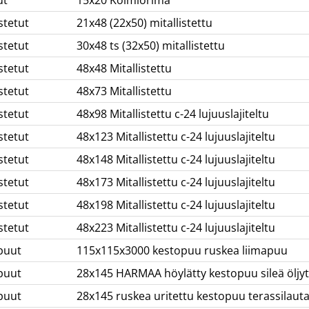
stetut
21x48 (22x50) mitallistettu
stetut
30x48 ts (32x50) mitallistettu
stetut
48x48 Mitallistettu
stetut
48x73 Mitallistettu
stetut
48x98 Mitallistettu c-24 lujuuslajiteltu
stetut
48x123 Mitallistettu c-24 lujuuslajiteltu
stetut
48x148 Mitallistettu c-24 lujuuslajiteltu
stetut
48x173 Mitallistettu c-24 lujuuslajiteltu
stetut
48x198 Mitallistettu c-24 lujuuslajiteltu
stetut
48x223 Mitallistettu c-24 lujuuslajiteltu
puut
115x115x3000 kestopuu ruskea liimapuu
puut
28x145 HARMAA höylätty kestopuu sileä öljytt
puut
28x145 ruskea uritettu kestopuu terassilaut