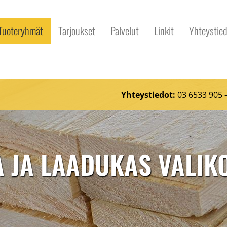
Tuoteryhmät
Tarjoukset
Palvelut
Linkit
Yhteystied
u
Yhteystiedot:
03 6533 905
A JA LAADUKAS VALI