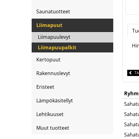
Saunatuotteet
Liimapuut
Tu
Liimapuulevyt
Hin
Liimapuupalkit
Kertopuut
Rakennuslevyt
TA
Eristeet
Ryhm
Lämpökäsitellyt
Sahat
Lehtikuuset
Sahat
Sahat
Muut tuotteet
Sahat