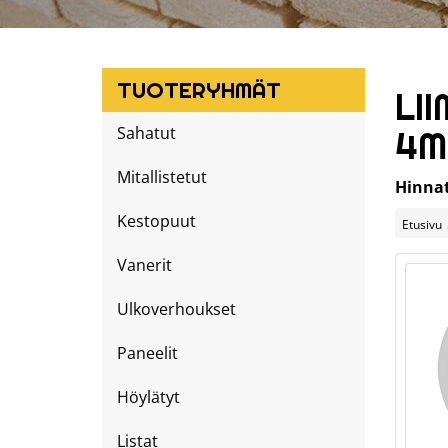
TUOTERYHMÄT
LI
Sahatut
4M
Mitallistetut
Hinnat
Kestopuut
Etusivu
Vanerit
Ulkoverhoukset
Paneelit
Höylätyt
Listat