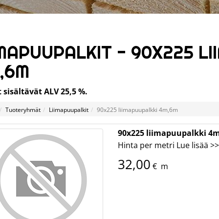
IMAPUUPALKIT - 90X225 L
,6M
 sisältävät ALV 25,5 %.
Tuoteryhmät
Liimapuupalkit
90x225 liimapuupalkki 4m,6m
90x225 liimapuupalkki 4
Hinta per metri
Lue lisää >>
32,00
€
m