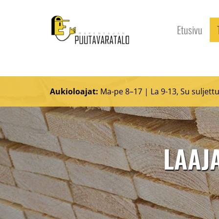
Etusivu
Aukioloajat:
Ma-pe 8–17 | La 9-13, Su suljett
LAAJ