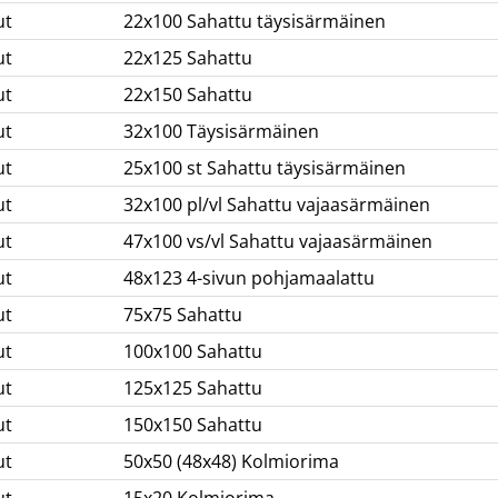
ut
22x100 Sahattu täysisärmäinen
ut
22x125 Sahattu
ut
22x150 Sahattu
ut
32x100 Täysisärmäinen
ut
25x100 st Sahattu täysisärmäinen
ut
32x100 pl/vl Sahattu vajaasärmäinen
ut
47x100 vs/vl Sahattu vajaasärmäinen
ut
48x123 4-sivun pohjamaalattu
ut
75x75 Sahattu
ut
100x100 Sahattu
ut
125x125 Sahattu
ut
150x150 Sahattu
ut
50x50 (48x48) Kolmiorima
ut
15x20 Kolmiorima