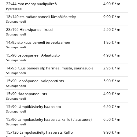
22x44 mm mänty puolipyöreä
4.90 € / m
Pyörökeppi
18x140 sts radiatapaneeli lämpökäsitelty
9.90 € / m
Saunapaneeli
28x195 Hirsrsipaneeli kuusi
5.50 € / m
Saunapaneeli
14x95 stp kuusipaneeli terveoksainen
1.95 € / m
Saunapaneeli
15x90 Leppäpaneeli A-laatu stp
4.90 € / m
Saunapaneeli
14x95 Kuusipaneeli stp harmaa, musta, saunasuoja
2.95 € / m
Saunapaneeli
15x90 Leppäpaneeli valepontti sts
5.90 € / m
Saunapaneeli
15x90 Haapapaneeli sts
4.90 € / m
Saunapaneeli
15x90 Lämpökäsitelty haapa stp
6.50 € / m
Saunapaneeli
15x90 Lämpökäsitelty haapa sts kallio (tilaustuote)
6.50 € / m
Saunapaneeli
15x120 Lämpökäsitelty haapa sts Kallio
9.90 € / m