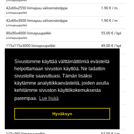
Liimapuupalkit
42x66x2550 liimapuu väliseinätolppa
1.90 € / m
Liimapuupalkit
42x66x3000 liimapuu väliseinätolppa
1.90 € / m
Liimapuupalkit
90x90x4000 liimapuupalkki
55.00 € / kpl
Liimapuupalkit
115x115x3000 liimapuupalkki
49.00 € / kpl
Liimapuupalkit
140x140 liimapuupalkki
30.00 € / m
Sivustomme käyttää välttämättömiä evästeitä
Liimapuupalkit
helpottamaan sivuston käyttöä. Ne ladattiin
90x225 liimapuupalkki 4m,6m
32.00 € / m
Liimapuupalkit
sivustolle saavuttuasi. Tämän lisäksi
käytämme analytiikkaevästeitä, joiden avulla
90x270 liimapuupalkki 4m, 6m
40.00 € / m
Liimapuupalkit
kehitämme sivuston käyttökokemuksesta
115x225 liimapuupalkki 4m, 6m
40.00 € / m
parempaa.
Lue lisää
Liimapuupalkit
115x270 liimapuupalkki 4m, 6m
48.00 € / m
Liimapuupalkit
Hyväksyn
115x315 liimapuupalkki
56.00 € / m
Liimapuupalkit
115x360 liimapuupalkki
63.00 € / m