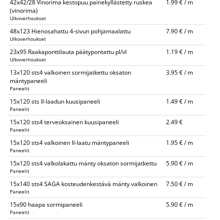
42x42/28 Vinorima kestopuu painekyllästetty ruskea
1.99 € / m
(vinorima)
Ulkoverhoukset
48x123 Hienosahattu 4-sivun pohjamaalattu
7.90 € / m
Ulkoverhoukset
23x95 Raakaponttilauta päätypontattu pl/vl
1.19 € / m
Ulkoverhoukset
13x120 sts4 valkoinen sormijatkettu oksaton
3.95 € / m
mäntypaneeli
Paneelit
15x120 sts II-laadun kuusipaneeli
1.49 € / m
Paneelit
15x120 sts4 terveoksainen kuusipaneeli
2.49 €
Paneelit
15x120 sts4 valkoinen II-laatu mäntypaneeli
1.95 € / m
Paneelit
15x120 sts4 valkolakattu mänty oksaton sormijatkettu
5.90 € / m
Paneelit
15x140 sts4 SAGA kosteudenkestävä mänty valkoinen
7.50 € / m
Paneelit
15x90 haapa sormipaneeli
5.90 € / m
Paneelit