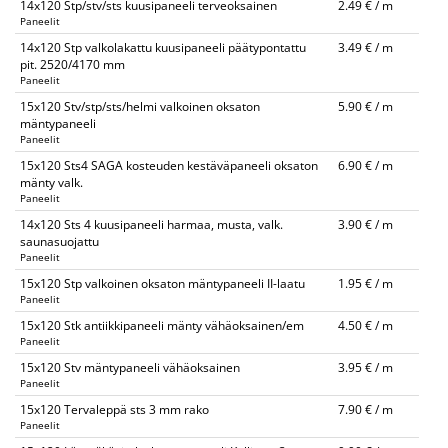
14x120 Stp/stv/sts kuusipaneeli terveoksainen
2.49 € / m
Paneelit
14x120 Stp valkolakattu kuusipaneeli päätypontattu
3.49 € / m
pit. 2520/4170 mm
Paneelit
15x120 Stv/stp/sts/helmi valkoinen oksaton
5.90 € / m
mäntypaneeli
Paneelit
15x120 Sts4 SAGA kosteuden kestäväpaneeli oksaton
6.90 € / m
mänty valk.
Paneelit
14x120 Sts 4 kuusipaneeli harmaa, musta, valk.
3.90 € / m
saunasuojattu
Paneelit
15x120 Stp valkoinen oksaton mäntypaneeli II-laatu
1.95 € / m
Paneelit
15x120 Stk antiikkipaneeli mänty vähäoksainen/em
4.50 € / m
Paneelit
15x120 Stv mäntypaneeli vähäoksainen
3.95 € / m
Paneelit
15x120 Tervaleppä sts 3 mm rako
7.90 € / m
Paneelit