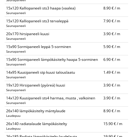
Saunapaneeli
15x120 Kalliopaneeli sts3 haapa (vaalea)
8.90 € / m
Saunapaneeli
15x120 Kalliopaneeli sts3 tervaleppä
7.90 € / m
Saunapaneeli
20x170 hirsipaneeli kuusi
3.90 € / m
Saunapaneeli
15x90 Sormipaneeli leppä 5-sorminen
5.90 € / m
Saunapaneeli
15x90 Sormipaneeli lämpökäsitelty haapa 5-sorminen
6.90 € / m
Saunapaneeli
14x95 Kuusipaneeli stp kuusi talouslaatu
1.49 € / m
Saunapaneeli
19x120 Hirsipaneeli (pyöreä) kuusi
3.90 € / m
Saunapaneeli
14x120 Kuusipaneeli sts4 harmaa, musta , valkoinen
3.90 € / m
Saunapaneeli
26x140 lämpökäsitelty mäntylaude
8.90 € / m
Laudepuu
26x140 radiatalaude lämpökäsitelty
15.90 € / m
Laudepuu
26x185 Radiata lämpökäsitelty laudelauta
19.90 € / m