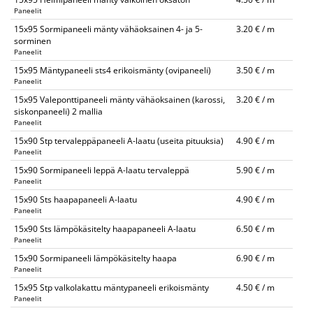
Paneelit
15x95 Sormipaneeli mänty vähäoksainen 4- ja 5-
3.20 € / m
sorminen
Paneelit
15x95 Mäntypaneeli sts4 erikoismänty (ovipaneeli)
3.50 € / m
Paneelit
15x95 Valeponttipaneeli mänty vähäoksainen (karossi,
3.20 € / m
siskonpaneeli) 2 mallia
Paneelit
15x90 Stp tervaleppäpaneeli A-laatu (useita pituuksia)
4.90 € / m
Paneelit
15x90 Sormipaneeli leppä A-laatu tervaleppä
5.90 € / m
Paneelit
15x90 Sts haapapaneeli A-laatu
4.90 € / m
Paneelit
15x90 Sts lämpökäsitelty haapapaneeli A-laatu
6.50 € / m
Paneelit
15x90 Sormipaneeli lämpökäsitelty haapa
6.90 € / m
Paneelit
15x95 Stp valkolakattu mäntypaneeli erikoismänty
4.50 € / m
Paneelit