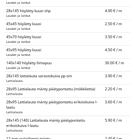
Laudat ja lankut
28x145 höylätty kuusi shp
4.90 € / m
Laudat ja lankut
45x45 höylätty kuusi
2.50 € / m
Laudat ja lankut
45x70 höylätty kuusi
3.50 € / m
Laudat ja lankut
45x95 höylätty kuusi
4.50 € / m
Laudat ja lankut
140x140 höylätty liimapuu
30.00 € / m
Laudat ja lankut
28x145 lattialauta varastokuiva pp om
3.90 € / m
Lattialauta
28x95 Lattialauta mänty päätypontattu (mökkilattia)
2.20 € / m
Lattialauta
28x95 Lattialauta mänty päätypontattu erikoiskuiva I-
3.60 € / m
laatu
Lattialauta
28x145 (140) Lattialauta mänty päätypontattu
5.90 € / m
erikoiskuiva I-laatu
Lattialauta
12 mm pyörökeppi mänty
2.40 € / m