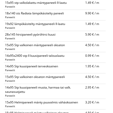
15x95 stp valkolakattu mäntypaneeli II-laatu
1.49 € / m
Paneelit
18x140 sts Radiata lämpökäsitelty paneeli
9.90 € / m
Paneelit
19x92 lämpökäsitelty mäntypaneeli II-laatu
1.49 € / m
Paneelit
28x145 hirsipaneeli pyöröhirsi kuusi
5.90 € / m
Paneelit
15x95 Stp valkoinen mäntypaneeli oksaton
4.50 € / m
Paneelit
14x95x2400 stp II kuusipaneeli talouslaatu
0.99 € / m
Paneelit
14x95 Stp kuusipaneeli terveoksainen
1.95 € / m
Paneelit
15x95 Stp valkoinen oksaton mäntypaneeli
4.50 € / m
Paneelit
14x95 Stp kuusipaneeli musta, harmaa tai valk.
2.95 € / m
saunasuojattu
Paneelit
15x95 Helmipaneeli mänty puuvalmis vähäoksainen
3.20 € / m
Paneelit
15x95 Helmipaneeli mänty valkoinen oksaton
4.50 € / m