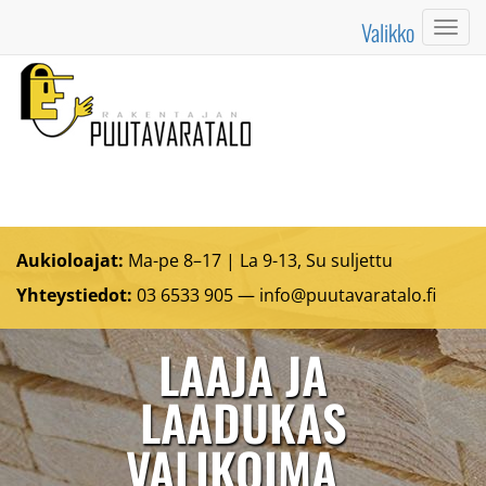
Valikko
Valik
Aukioloajat:
Ma-pe 8–17 | La 9-13, Su suljettu
Yhteystiedot:
03 6533 905 —
info@puutavaratalo.
fi
LAAJA JA
LAADUKAS
VALIKOIMA