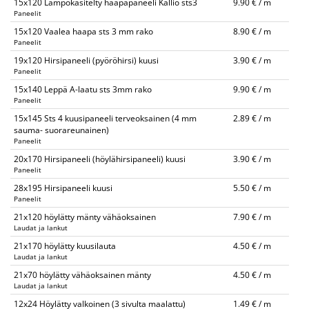
15x120 Lämpökäsitelty haapapaneeli Kallio sts3
9.90 € / m
Paneelit
15x120 Vaalea haapa sts 3 mm rako
8.90 € / m
Paneelit
19x120 Hirsipaneeli (pyöröhirsi) kuusi
3.90 € / m
Paneelit
15x140 Leppä A-laatu sts 3mm rako
9.90 € / m
Paneelit
15x145 Sts 4 kuusipaneeli terveoksainen (4 mm
2.89 € / m
sauma- suorareunainen)
Paneelit
20x170 Hirsipaneeli (höylähirsipaneeli) kuusi
3.90 € / m
Paneelit
28x195 Hirsipaneeli kuusi
5.50 € / m
Paneelit
21x120 höylätty mänty vähäoksainen
7.90 € / m
Laudat ja lankut
21x170 höylätty kuusilauta
4.50 € / m
Laudat ja lankut
21x70 höylätty vähäoksainen mänty
4.50 € / m
Laudat ja lankut
12x24 Höylätty valkoinen (3 sivulta maalattu)
1.49 € / m