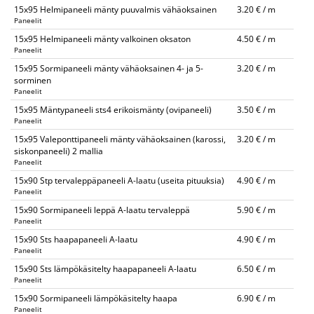
15x95 Helmipaneeli mänty puuvalmis vähäoksainen
3.20 € / m
Paneelit
15x95 Helmipaneeli mänty valkoinen oksaton
4.50 € / m
Paneelit
15x95 Sormipaneeli mänty vähäoksainen 4- ja 5-
3.20 € / m
sorminen
Paneelit
15x95 Mäntypaneeli sts4 erikoismänty (ovipaneeli)
3.50 € / m
Paneelit
15x95 Valeponttipaneeli mänty vähäoksainen (karossi,
3.20 € / m
siskonpaneeli) 2 mallia
Paneelit
15x90 Stp tervaleppäpaneeli A-laatu (useita pituuksia)
4.90 € / m
Paneelit
15x90 Sormipaneeli leppä A-laatu tervaleppä
5.90 € / m
Paneelit
15x90 Sts haapapaneeli A-laatu
4.90 € / m
Paneelit
15x90 Sts lämpökäsitelty haapapaneeli A-laatu
6.50 € / m
Paneelit
15x90 Sormipaneeli lämpökäsitelty haapa
6.90 € / m
Paneelit