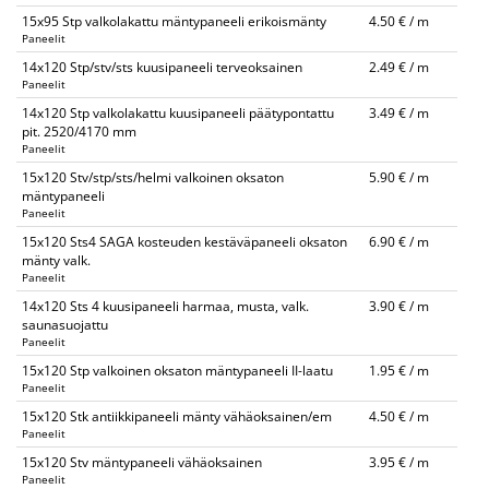
15x95 Stp valkolakattu mäntypaneeli erikoismänty
4.50 € / m
Paneelit
14x120 Stp/stv/sts kuusipaneeli terveoksainen
2.49 € / m
Paneelit
14x120 Stp valkolakattu kuusipaneeli päätypontattu
3.49 € / m
pit. 2520/4170 mm
Paneelit
15x120 Stv/stp/sts/helmi valkoinen oksaton
5.90 € / m
mäntypaneeli
Paneelit
15x120 Sts4 SAGA kosteuden kestäväpaneeli oksaton
6.90 € / m
mänty valk.
Paneelit
14x120 Sts 4 kuusipaneeli harmaa, musta, valk.
3.90 € / m
saunasuojattu
Paneelit
15x120 Stp valkoinen oksaton mäntypaneeli II-laatu
1.95 € / m
Paneelit
15x120 Stk antiikkipaneeli mänty vähäoksainen/em
4.50 € / m
Paneelit
15x120 Stv mäntypaneeli vähäoksainen
3.95 € / m
Paneelit