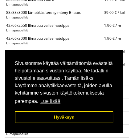
Liimapuupalkit
88x88x3000 lämpökäsitetelty mänty B-laatu
39.00 € / kpl
Liimapuupalkit
42x66x2550 liimapuu väliseinätolppa
1.90 € / m
Liimapuupalkit
42x66x3000 liimapuu väliseinätolppa
1.90 € / m
Liimapuupalkit
90x90x4000 liimapuupalkki
55.00 € / kpl
Liimapuupalkit
Sivustomme käyttää välttämättömiä evästeitä
115x115x3000 liimapuupalkki
49.00 € / kpl
Liimapuupalkit
helpottamaan sivuston käyttöä. Ne ladattiin
140x140 liimapuupalkki
30.00 € / m
sivustolle saavuttuasi. Tämän lisäksi
Liimapuupalkit
käytämme analytiikkaevästeitä, joiden avulla
90x225 liimapuupalkki 4m,6m
32.00 € / m
kehitämme sivuston käyttökokemuksesta
Liimapuupalkit
parempaa.
Lue lisää
90x270 liimapuupalkki 4m, 6m
40.00 € / m
Liimapuupalkit
115x225 liimapuupalkki 4m, 6m
40.00 € / m
Hyväksyn
Liimapuupalkit
115x270 liimapuupalkki 4m, 6m
48.00 € / m
Liimapuupalkit