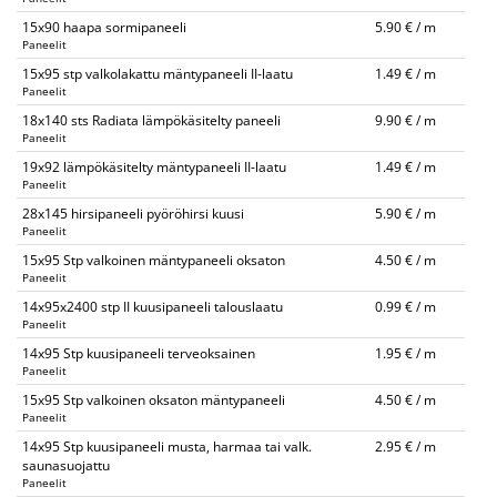
15x90 haapa sormipaneeli
5.90 € / m
Paneelit
15x95 stp valkolakattu mäntypaneeli II-laatu
1.49 € / m
Paneelit
18x140 sts Radiata lämpökäsitelty paneeli
9.90 € / m
Paneelit
19x92 lämpökäsitelty mäntypaneeli II-laatu
1.49 € / m
Paneelit
28x145 hirsipaneeli pyöröhirsi kuusi
5.90 € / m
Paneelit
15x95 Stp valkoinen mäntypaneeli oksaton
4.50 € / m
Paneelit
14x95x2400 stp II kuusipaneeli talouslaatu
0.99 € / m
Paneelit
14x95 Stp kuusipaneeli terveoksainen
1.95 € / m
Paneelit
15x95 Stp valkoinen oksaton mäntypaneeli
4.50 € / m
Paneelit
14x95 Stp kuusipaneeli musta, harmaa tai valk.
2.95 € / m
saunasuojattu
Paneelit