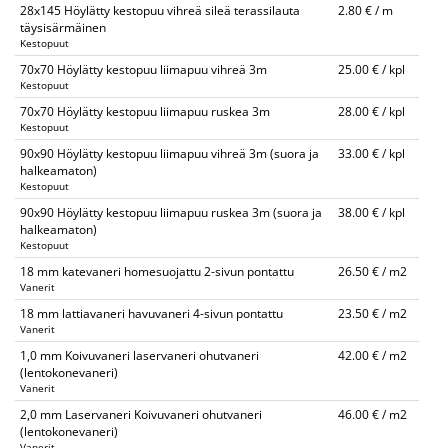
28x145 Höylätty kestopuu vihreä sileä terassilauta
2.80 € / m
täysisärmäinen
Kestopuut
70x70 Höylätty kestopuu liimapuu vihreä 3m
25.00 € / kpl
Kestopuut
70x70 Höylätty kestopuu liimapuu ruskea 3m
28.00 € / kpl
Kestopuut
90x90 Höylätty kestopuu liimapuu vihreä 3m (suora ja
33.00 € / kpl
halkeamaton)
Kestopuut
90x90 Höylätty kestopuu liimapuu ruskea 3m (suora ja
38.00 € / kpl
halkeamaton)
Kestopuut
18 mm katevaneri homesuojattu 2-sivun pontattu
26.50 € / m2
Vanerit
18 mm lattiavaneri havuvaneri 4-sivun pontattu
23.50 € / m2
Vanerit
1,0 mm Koivuvaneri laservaneri ohutvaneri
42.00 € / m2
(lentokonevaneri)
Vanerit
2,0 mm Laservaneri Koivuvaneri ohutvaneri
46.00 € / m2
(lentokonevaneri)
Vanerit