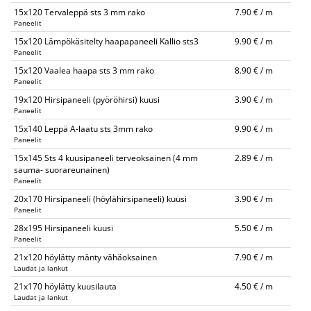
15x120 Tervaleppä sts 3 mm rako
7.90 € / m
Paneelit
15x120 Lämpökäsitelty haapapaneeli Kallio sts3
9.90 € / m
Paneelit
15x120 Vaalea haapa sts 3 mm rako
8.90 € / m
Paneelit
19x120 Hirsipaneeli (pyöröhirsi) kuusi
3.90 € / m
Paneelit
15x140 Leppä A-laatu sts 3mm rako
9.90 € / m
Paneelit
15x145 Sts 4 kuusipaneeli terveoksainen (4 mm
2.89 € / m
sauma- suorareunainen)
Paneelit
20x170 Hirsipaneeli (höylähirsipaneeli) kuusi
3.90 € / m
Paneelit
28x195 Hirsipaneeli kuusi
5.50 € / m
Paneelit
21x120 höylätty mänty vähäoksainen
7.90 € / m
Laudat ja lankut
21x170 höylätty kuusilauta
4.50 € / m
Laudat ja lankut