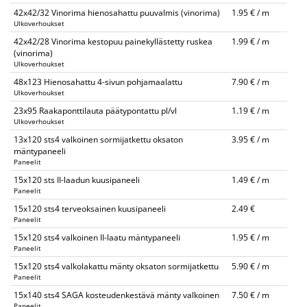
42x42/32 Vinorima hienosahattu puuvalmis (vinorima)
1.95 € / m
Ulkoverhoukset
42x42/28 Vinorima kestopuu painekyllästetty ruskea
1.99 € / m
(vinorima)
Ulkoverhoukset
48x123 Hienosahattu 4-sivun pohjamaalattu
7.90 € / m
Ulkoverhoukset
23x95 Raakaponttilauta päätypontattu pl/vl
1.19 € / m
Ulkoverhoukset
13x120 sts4 valkoinen sormijatkettu oksaton
3.95 € / m
mäntypaneeli
Paneelit
15x120 sts II-laadun kuusipaneeli
1.49 € / m
Paneelit
15x120 sts4 terveoksainen kuusipaneeli
2.49 €
Paneelit
15x120 sts4 valkoinen II-laatu mäntypaneeli
1.95 € / m
Paneelit
15x120 sts4 valkolakattu mänty oksaton sormijatkettu
5.90 € / m
Paneelit
15x140 sts4 SAGA kosteudenkestävä mänty valkoinen
7.50 € / m
Paneelit