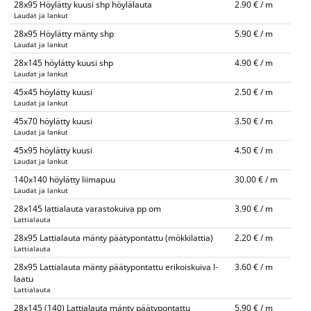
28x95 Höylätty kuusi shp höylälauta
2.90 € / m
Laudat ja lankut
28x95 Höylätty mänty shp
5.90 € / m
Laudat ja lankut
28x145 höylätty kuusi shp
4.90 € / m
Laudat ja lankut
45x45 höylätty kuusi
2.50 € / m
Laudat ja lankut
45x70 höylätty kuusi
3.50 € / m
Laudat ja lankut
45x95 höylätty kuusi
4.50 € / m
Laudat ja lankut
140x140 höylätty liimapuu
30.00 € / m
Laudat ja lankut
28x145 lattialauta varastokuiva pp om
3.90 € / m
Lattialauta
28x95 Lattialauta mänty päätypontattu (mökkilattia)
2.20 € / m
Lattialauta
28x95 Lattialauta mänty päätypontattu erikoiskuiva I-
3.60 € / m
laatu
Lattialauta
28x145 (140) Lattialauta mänty päätypontattu
5.90 € / m