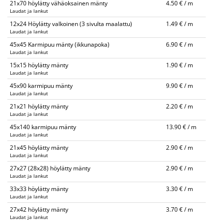
21x70 höylätty vähäoksainen mänty
4.50 € / m
Laudat ja lankut
12x24 Höylätty valkoinen (3 sivulta maalattu)
1.49 € / m
Laudat ja lankut
45x45 Karmipuu mänty (ikkunapoka)
6.90 € / m
Laudat ja lankut
15x15 höylätty mänty
1.90 € / m
Laudat ja lankut
45x90 karmipuu mänty
9.90 € / m
Laudat ja lankut
21x21 höylätty mänty
2.20 € / m
Laudat ja lankut
45x140 karmipuu mänty
13.90 € / m
Laudat ja lankut
21x45 höylätty mänty
2.90 € / m
Laudat ja lankut
27x27 (28x28) höylätty mänty
2.90 € / m
Laudat ja lankut
33x33 höylätty mänty
3.30 € / m
Laudat ja lankut
27x42 höylätty mänty
3.70 € / m
Laudat ja lankut