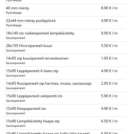
Pyörökeppi
40 mm mänty
8.90 € / m
Pyörökeppi
22x44 mm mänty puolipyöreä
4.90 € / m
Pyörökeppi
18x140 sts radiatapaneeli lämpökäsitelty
9.90 € / m
Saunapaneeli
28x195 Hirsrsipaneeli kuusi
5.50 € / m
Saunapaneeli
14x95 stp kuusipaneeli terveoksainen
1.95 € / m
Saunapaneeli
15x90 Leppäpaneeli A-laatu stp
4.90 € / m
Saunapaneeli
14x95 Kuusipaneeli stp harmaa, musta, saunasuoja
2.95 € / m
Saunapaneeli
15x90 Leppäpaneeli valepontti sts
5.90 € / m
Saunapaneeli
15x90 Haapapaneeli sts
4.90 € / m
Saunapaneeli
15x90 Lämpökäsitelty haapa stp
6.50 € / m
Saunapaneeli
15x90 Lämpökäsitelty haapa sts kallio (tilaustuote)
6.50 € / m