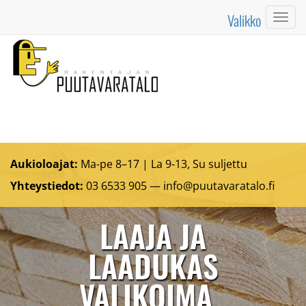
Valikko
Valik
Aukioloajat:
Ma-pe 8–17 | La 9-13, Su suljettu
Yhteystiedot:
03 6533 905 —
info@puutavaratalo.
fi
LAAJA JA
LAADUKAS
VALIKOIMA