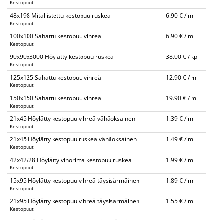
Kestopuut
48x198 Mitallistettu kestopuu ruskea
6.90 € / m
Kestopuut
100x100 Sahattu kestopuu vihreä
6.90 € / m
Kestopuut
90x90x3000 Höylätty kestopuu ruskea
38.00 € / kpl
Kestopuut
125x125 Sahattu kestopuu vihreä
12.90 € / m
Kestopuut
150x150 Sahattu kestopuu vihreä
19.90 € / m
Kestopuut
21x45 Höylätty kestopuu vihreä vähäoksainen
1.39 € / m
Kestopuut
21x45 Höylätty kestopuu ruskea vähäoksainen
1.49 € / m
Kestopuut
42x42/28 Höylätty vinorima kestopuu ruskea
1.99 € / m
Kestopuut
15x95 Höylätty kestopuu vihreä täysisärmäinen
1.89 € / m
Kestopuut
21x95 Höylätty kestopuu vihreä täysisärmäinen
1.55 € / m
Kestopuut