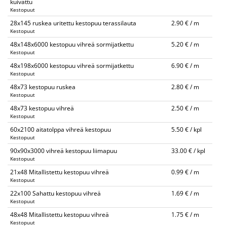
kuivattu
Kestopuut
28x145 ruskea uritettu kestopuu terassilauta
2.90 € / m
Kestopuut
48x148x6000 kestopuu vihreä sormijatkettu
5.20 € / m
Kestopuut
48x198x6000 kestopuu vihreä sormijatkettu
6.90 € / m
Kestopuut
48x73 kestopuu ruskea
2.80 € / m
Kestopuut
48x73 kestopuu vihreä
2.50 € / m
Kestopuut
60x2100 aitatolppa vihreä kestopuu
5.50 € / kpl
Kestopuut
90x90x3000 vihreä kestopuu liimapuu
33.00 € / kpl
Kestopuut
21x48 Mitallistettu kestopuu vihreä
0.99 € / m
Kestopuut
22x100 Sahattu kestopuu vihreä
1.69 € / m
Kestopuut
48x48 Mitallistettu kestopuu vihreä
1.75 € / m
Kestopuut