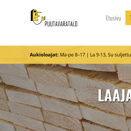
Etusivu
Aukioloajat:
Ma-pe 8–17 | La 9-13, Su suljett
LAAJ