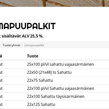
IMAPUUPALKIT
 sisältävät ALV 25,5 %.
Tuoteryhmät
Liimapuupalkit
ä
Tuote
ut
25x100 pl/vl sahattu vajaasärmäinen
ut
22x50 (21x48) ts Sahattu
ut
22x75 Sahattu
ut
22x100 pl/vl Sahattu vajaasärmäinen
ut
22x100 Sahattu täysisärmäinen
ut
22x125 Sahattu