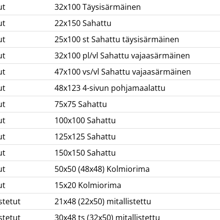
ut
32x100 Täysisärmäinen
ut
22x150 Sahattu
ut
25x100 st Sahattu täysisärmäinen
ut
32x100 pl/vl Sahattu vajaasärmäinen
ut
47x100 vs/vl Sahattu vajaasärmäinen
ut
48x123 4-sivun pohjamaalattu
ut
75x75 Sahattu
ut
100x100 Sahattu
ut
125x125 Sahattu
ut
150x150 Sahattu
ut
50x50 (48x48) Kolmiorima
ut
15x20 Kolmiorima
stetut
21x48 (22x50) mitallistettu
stetut
30x48 ts (32x50) mitallistettu