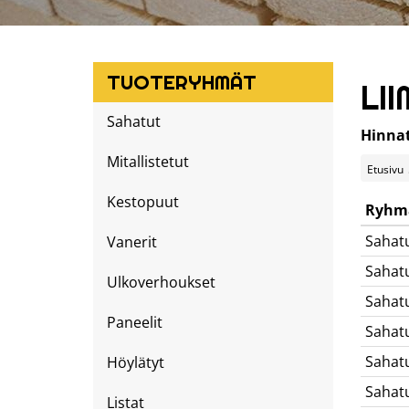
TUOTERYHMÄT
LI
Sahatut
Hinnat
Mitallistetut
Etusivu
Kestopuut
Ryhm
Sahat
Vanerit
Sahat
Ulkoverhoukset
Sahat
Paneelit
Sahat
Sahat
Höylätyt
Sahat
Listat