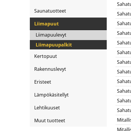
Sahat
Saunatuotteet
Sahat
Sahat
Liimapuut
Sahat
Liimapuulevyt
Sahat
Liimapuupalkit
Sahat
Kertopuut
Sahat
Rakennuslevyt
Sahat
Sahat
Eristeet
Sahat
Lämpökäsitellyt
Sahat
Lehtikuuset
Sahat
Mitalli
Muut tuotteet
Mitalli