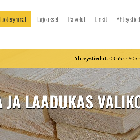
Tuoteryhmät
Tarjoukset
Palvelut
Linkit
Yhteystied
u
Yhteystiedot:
03 6533 905
A JA LAADUKAS VALI