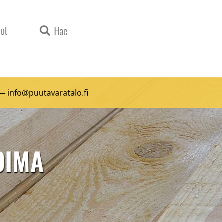
ot
Hae
 —
info@puutavaratalo.
fi
KOIMA