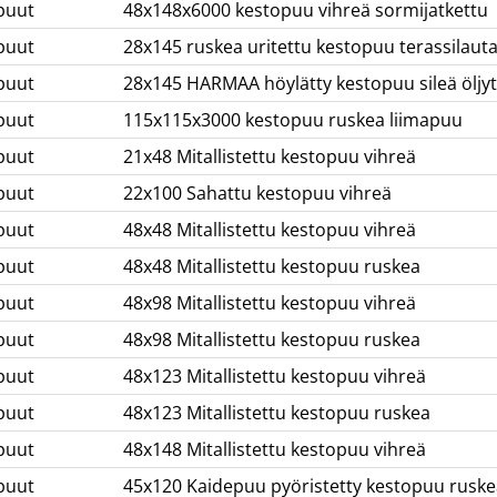
puut
48x148x6000 kestopuu vihreä sormijatkettu
puut
28x145 ruskea uritettu kestopuu terassilaut
puut
28x145 HARMAA höylätty kestopuu sileä öljytt
puut
115x115x3000 kestopuu ruskea liimapuu
puut
21x48 Mitallistettu kestopuu vihreä
puut
22x100 Sahattu kestopuu vihreä
puut
48x48 Mitallistettu kestopuu vihreä
puut
48x48 Mitallistettu kestopuu ruskea
puut
48x98 Mitallistettu kestopuu vihreä
puut
48x98 Mitallistettu kestopuu ruskea
puut
48x123 Mitallistettu kestopuu vihreä
puut
48x123 Mitallistettu kestopuu ruskea
puut
48x148 Mitallistettu kestopuu vihreä
puut
45x120 Kaidepuu pyöristetty kestopuu ruske